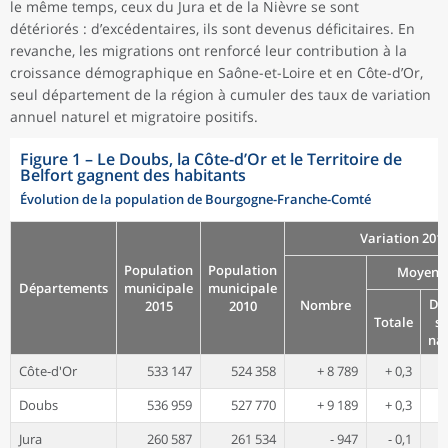
le même temps, ceux du Jura et de la Nièvre se sont
détériorés : d’excédentaires, ils sont devenus déficitaires. En
revanche, les migrations ont renforcé leur contribution à la
croissance démographique en Saône-et-Loire et en Côte-d’Or,
seul département de la région à cumuler des taux de variation
annuel naturel et migratoire positifs.
Figure 1
–
Le Doubs, la Côte-d’Or et le Territoire de
Belfort gagnent des habitants
Évolution de la population de Bourgogne-Franche-Comté
Variation 2010
Population
Population
Moyenne
Départements
municipale
municipale
Du
Nombre
2015
2010
Totale
so
nat
Côte-d'Or
533 147
524 358
+ 8 789
+ 0,3
Doubs
536 959
527 770
+ 9 189
+ 0,3
Jura
260 587
261 534
- 947
- 0,1