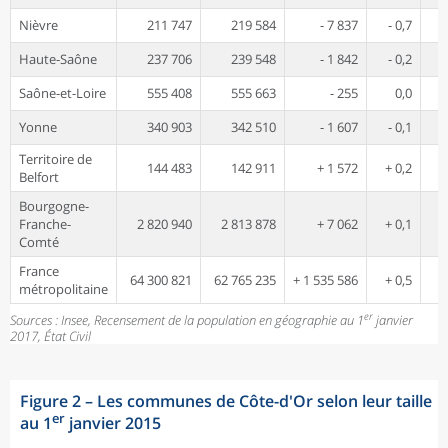
Nièvre
211 747
219 584
- 7 837
- 0,7
Haute-Saône
237 706
239 548
- 1 842
- 0,2
Saône-et-Loire
555 408
555 663
- 255
0,0
Yonne
340 903
342 510
- 1 607
- 0,1
Territoire de
144 483
142 911
+ 1 572
+ 0,2
Belfort
Bourgogne-
Franche-
2 820 940
2 813 878
+ 7 062
+ 0,1
Comté
France
64 300 821
62 765 235
+ 1 535 586
+ 0,5
métropolitaine
er
Sources : Insee, Recensement de la population en géographie au 1
janvier
2017, État Civil
Figure 2
–
Les communes de Côte-d'Or selon leur taille
er
au 1
janvier 2015