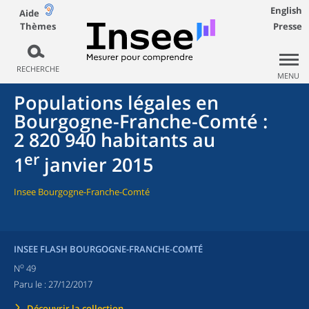
English
Aide
Thèmes
Presse
RECHERCHE
MENU
Populations légales en
Bourgogne-Franche-Comté :
2 820 940 habitants au
er
1
janvier 2015
Insee Bourgogne-Franche-Comté
INSEE FLASH BOURGOGNE-FRANCHE-COMTÉ
o
N
49
Paru le :
27/12/2017
Découvrir la collection