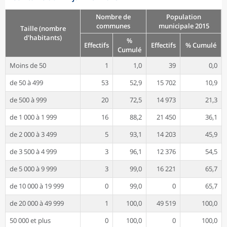
Nombre de
Population
communes
municipale 2015
Taille (nombre
d'habitants)
%
Effectifs
Effectifs
% Cumulé
Cumulé
Moins de 50
1
1,0
39
0,0
de 50 à 499
53
52,9
15 702
10,9
de 500 à 999
20
72,5
14 973
21,3
de 1 000 à 1 999
16
88,2
21 450
36,1
de 2 000 à 3 499
5
93,1
14 203
45,9
de 3 500 à 4 999
3
96,1
12 376
54,5
de 5 000 à 9 999
3
99,0
16 221
65,7
de 10 000 à 19 999
0
99,0
0
65,7
de 20 000 à 49 999
1
100,0
49 519
100,0
50 000 et plus
0
100,0
0
100,0