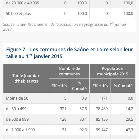
de 20 000 à 49 999
0
100,0
0
100,0
50 000 et plus
0
100,0
0
100,0
er
Source : Insee, Recensement de la population en géographie au 1
janvier
2017
Figure 7
–
Les communes de Saône-et-Loire selon leur
er
taille au 1
janvier 2015
Nombre de
Population
communes
municipale 2015
Taille (nombre
d'habitants)
%
Effectifs
Effectifs
% Cumulé
Cumulé
Moins de 50
5
0,9
171
0,0
de 50 à 499
321
57,5
78 489
14,2
de 500 à 999
128
80,1
85 136
29,5
de 1 000 à 1 999
71
92,6
99 147
47,3