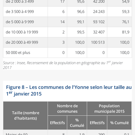
de 2 000 à 3 499
17
95,6
42 200
54,9
de 3 500 à 4 999
6
96,6
24 243
59,3
de 5 000 à 9 999
14
99,1
93 102
76,1
de 10 000 à 19 999
2
99,5
32 407
81,9
de 20 000 à 49 999
3
100,0
100 513
100,0
50 000 et plus
0
100,0
0
100,0
er
Source : Insee, Recensement de la population en géographie au 1
janvier
2017
Figure 8
–
Les communes de l'Yonne selon leur taille au
er
1
janvier 2015
Nombre de
Population
communes
municipale 2015
Taille (nombre
d'habitants)
%
Effectifs
Effectifs
% Cumulé
Cumulé
Moins de 50
8
1,9
290
0,1