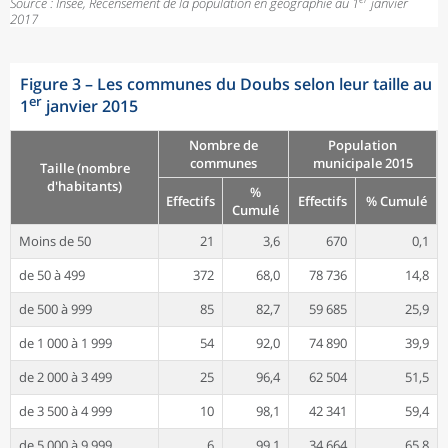
Source : Insee, Recensement de la population en géographie au 1
janvier
2017
Figure 3
–
Les communes du Doubs selon leur taille au
er
1
janvier 2015
Nombre de
Population
communes
municipale 2015
Taille (nombre
d'habitants)
%
Effectifs
Effectifs
% Cumulé
Cumulé
Moins de 50
21
3,6
670
0,1
de 50 à 499
372
68,0
78 736
14,8
de 500 à 999
85
82,7
59 685
25,9
de 1 000 à 1 999
54
92,0
74 890
39,9
de 2 000 à 3 499
25
96,4
62 504
51,5
de 3 500 à 4 999
10
98,1
42 341
59,4
de 5 000 à 9 999
6
99,1
34 664
65,8