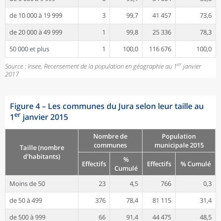
de 10 000 à 19 999
3
99,7
41 457
73,6
de 20 000 à 49 999
1
99,8
25 336
78,3
50 000 et plus
1
100,0
116 676
100,0
er
Source : Insee, Recensement de la population en géographie au 1
janvier
2017
Figure 4
–
Les communes du Jura selon leur taille au
er
1
janvier 2015
Nombre de
Population
communes
municipale 2015
Taille (nombre
d'habitants)
%
Effectifs
Effectifs
% Cumulé
Cumulé
Moins de 50
23
4,5
766
0,3
de 50 à 499
376
78,4
81 115
31,4
de 500 à 999
66
91,4
44 475
48,5