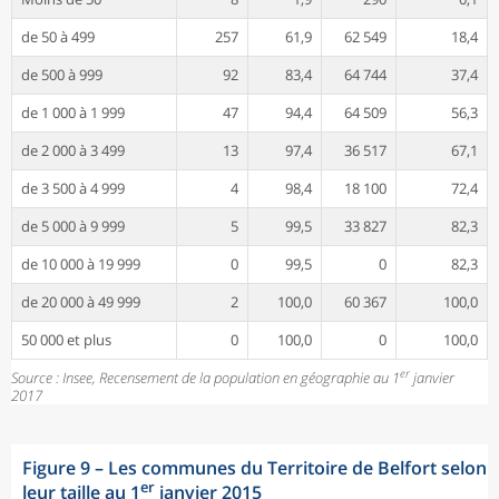
de 50 à 499
257
61,9
62 549
18,4
de 500 à 999
92
83,4
64 744
37,4
de 1 000 à 1 999
47
94,4
64 509
56,3
de 2 000 à 3 499
13
97,4
36 517
67,1
de 3 500 à 4 999
4
98,4
18 100
72,4
de 5 000 à 9 999
5
99,5
33 827
82,3
de 10 000 à 19 999
0
99,5
0
82,3
de 20 000 à 49 999
2
100,0
60 367
100,0
50 000 et plus
0
100,0
0
100,0
er
Source : Insee, Recensement de la population en géographie au 1
janvier
2017
Figure 9
–
Les communes du Territoire de Belfort selon
er
leur taille au 1
janvier 2015