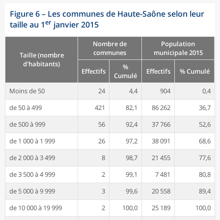
Figure 6
–
Les communes de Haute-Saône selon leur
er
taille au 1
janvier 2015
Nombre de
Population
communes
municipale 2015
Taille (nombre
d'habitants)
%
Effectifs
Effectifs
% Cumulé
Cumulé
Moins de 50
24
4,4
904
0,4
de 50 à 499
421
82,1
86 262
36,7
de 500 à 999
56
92,4
37 766
52,6
de 1 000 à 1 999
26
97,2
38 091
68,6
de 2 000 à 3 499
8
98,7
21 455
77,6
de 3 500 à 4 999
2
99,1
7 481
80,8
de 5 000 à 9 999
3
99,6
20 558
89,4
de 10 000 à 19 999
2
100,0
25 189
100,0