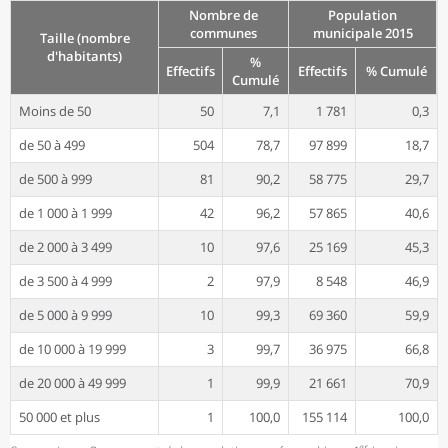
Nombre de
Population
communes
municipale 2015
Taille (nombre
d'habitants)
%
Effectifs
Effectifs
% Cumulé
Cumulé
Moins de 50
50
7,1
1 781
0,3
de 50 à 499
504
78,7
97 899
18,7
de 500 à 999
81
90,2
58 775
29,7
de 1 000 à 1 999
42
96,2
57 865
40,6
de 2 000 à 3 499
10
97,6
25 169
45,3
de 3 500 à 4 999
2
97,9
8 548
46,9
de 5 000 à 9 999
10
99,3
69 360
59,9
de 10 000 à 19 999
3
99,7
36 975
66,8
de 20 000 à 49 999
1
99,9
21 661
70,9
50 000 et plus
1
100,0
155 114
100,0
er