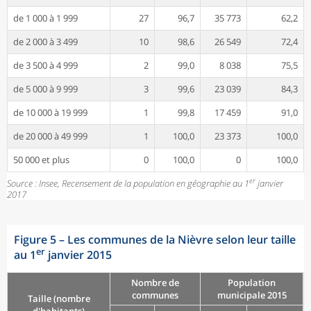
de 1 000 à 1 999
27
96,7
35 773
62,2
de 2 000 à 3 499
10
98,6
26 549
72,4
de 3 500 à 4 999
2
99,0
8 038
75,5
de 5 000 à 9 999
3
99,6
23 039
84,3
de 10 000 à 19 999
1
99,8
17 459
91,0
de 20 000 à 49 999
1
100,0
23 373
100,0
50 000 et plus
0
100,0
0
100,0
er
Source : Insee, Recensement de la population en géographie au 1
janvier
2017
Figure 5
–
Les communes de la Nièvre selon leur taille
er
au 1
janvier 2015
Nombre de
Population
communes
municipale 2015
Taille (nombre
d'habitants)