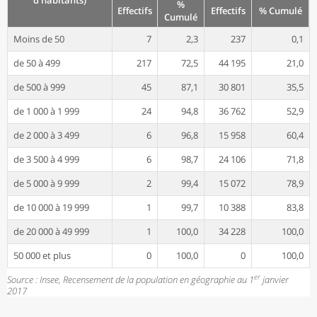
%
Effectifs
Effectifs
% Cumulé
Cumulé
Moins de 50
7
2,3
237
0,1
de 50 à 499
217
72,5
44 195
21,0
de 500 à 999
45
87,1
30 801
35,5
de 1 000 à 1 999
24
94,8
36 762
52,9
de 2 000 à 3 499
6
96,8
15 958
60,4
de 3 500 à 4 999
6
98,7
24 106
71,8
de 5 000 à 9 999
2
99,4
15 072
78,9
de 10 000 à 19 999
1
99,7
10 388
83,8
de 20 000 à 49 999
1
100,0
34 228
100,0
50 000 et plus
0
100,0
0
100,0
er
Source : Insee, Recensement de la population en géographie au 1
janvier
2017