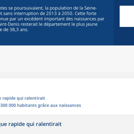
es se poursuivaient, la population de la Seine-
 sans interruption de 2013 à 2050. Cette forte
enue par un excédent important des naissances par
int-Denis resterait le département le plus jeune
e de 38,3 ans.
rapide qui ralentirait
 300 000 habitants grâce aux naissances
e rapide qui ralentirait