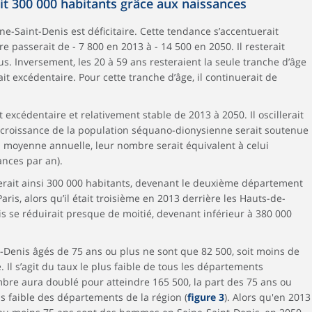
it 300 000 habitants grâce aux naissances
ine-Saint-Denis est déficitaire. Cette tendance s’accentuerait
e passerait de - 7 800 en 2013 à - 14 500 en 2050. Il resterait
s. Inversement, les 20 à 59 ans resteraient la seule tranche d’âge
it excédentaire. Pour cette tranche d’âge, il continuerait de
it excédentaire et relativement stable de 2013 à 2050. Il oscillerait
a croissance de la population séquano-dionysienne serait soutenue
n moyenne annuelle, leur nombre serait équivalent à celui
ances par an).
nerait ainsi 300 000 habitants, devenant le deuxième département
aris, alors qu’il était troisième en 2013 derrière les Hauts-de-
is se réduirait presque de moitié, devenant inférieur à 380 000
t-Denis âgés de 75 ans ou plus ne sont que 82 500, soit moins de
Il s’agit du taux le plus faible de tous les départements
mbre aura doublé pour atteindre 165 500, la part des 75 ans ou
lus faible des départements de la région (
figure 3
). Alors qu'en 2013