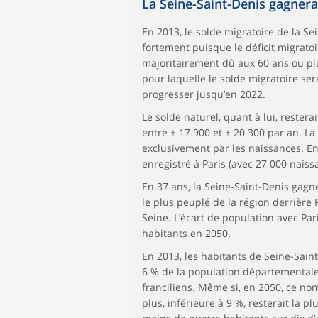
La Seine-Saint-Denis gagnera
En 2013, le solde migratoire de la Se
fortement puisque le déficit migratoir
majoritairement dû aux 60 ans ou plu
pour laquelle le solde migratoire sera
progresser jusqu’en 2022.
Le solde naturel, quant à lui, restera
entre + 17 900 et + 20 300 par an. L
exclusivement par les naissances. E
enregistré à Paris (avec 27 000 naiss
En 37 ans, la Seine-Saint-Denis gag
le plus peuplé de la région derrière P
Seine. L’écart de population avec Par
habitants en 2050.
En 2013, les habitants de Seine-Sain
6 % de la population départementale. 
franciliens. Même si, en 2050, ce no
plus, inférieure à 9 %, resterait la p