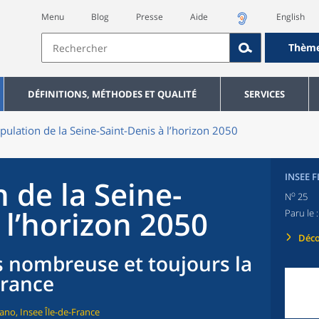
Menu
Blog
Presse
Aide
English
Thèm
DÉFINITIONS, MÉTHODES ET QUALITÉ
SERVICES
pulation de la Seine-Saint-Denis à l’horizon 2050
INSEE 
 de la Seine-
o
N
25
 l’horizon 2050
Paru le 
Déco
s nombreuse et toujours la
France
ano, Insee Île-de-France