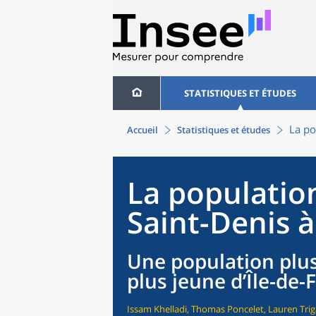
STATISTIQUES ET ÉTUDES
La po
Accueil
Statistiques et études
La population
Saint-Denis à
Une population plu
plus jeune d’Île-de-
Issam Khelladi, Thomas Poncelet, Lauren Trig