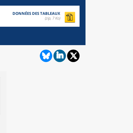
DONNÉES DES TABLEAUX
(zip,
7 Ko
)