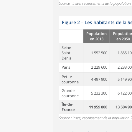
Source : Insee, recensements de la populatio
Figure 2
–
Les habitants de la S
Population
Populatio
en 2013
en 2050
Seine-
Saint-
1 552 500
1 855 10
Denis
Paris
2 229 600
2 233 00
Petite
4 497 900
5 149 90
couronne
Grande
5 232 300
6 122 00
couronne
Île-de-
11 959 800
13 504 90
France
Source : Insee, recensement de la population