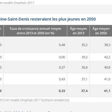
n et modèle Omphale 2017.
eine-Saint-Denis resteraient les plus jeunes en 2050
n
Taux de croissance annuel moyen
Âge moyen
Âge moyen
entre 2013 et 2050 (en %)
en 2013
en 2050
0
0,48
35,2
38,3
0
0,00
39,2
42,2
0
0,37
36,8
40,8
0
0,43
37,1
41,0
0
0,33
37,4
41,1
 2013 et modèle Omphale 2017 (scénario tendanciel).