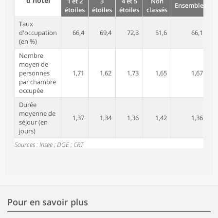
d'hôtel
1 et 2
3
4 et 5
Non
Ensemble
En
étoiles
étoiles
étoiles
classés
Taux
d'occupation
66,4
69,4
72,3
51,6
66,1
(en %)
Nombre
moyen de
personnes
1,71
1,62
1,73
1,65
1,67
par chambre
occupée
Durée
moyenne de
1,37
1,34
1,36
1,42
1,36
séjour (en
jours)
Sources : Insee ; DGE ; CRT
Pour en savoir plus