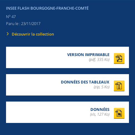
INSEE FLASH BOURGOGNE-FRANCHE-COMTÉ
o
N
47
Paru le :
23/11/2017
Découvrir la collection
VERSION IMPRIMABLE
(pdf, 335 Ko)
DONNÉES DES TABLEAUX
(zip,
5 Ko
)
DONNÉES
(xls, 127 Ko)