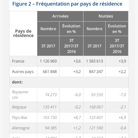
Figure 2
–
Fréquentation par pays de résidence
Arrivées
Nuitées
Évolution
Évolution
Nombre
Nombre
Pays de
en %
en %
résidence
3T
3T
3T 2017
2017/3T
3T 2017
2017/3T
2016
2016
France
1 126 969
+3,6
1 583 613
+3,9
Autres pays
661 848
+3,2
847 247
+2,2
dont:
Royaume-
74 273
-6,0
93 550
-7,0
Uni
Belgique
135 411
-0,2
168 067
-2,1
Pays-Bas
103 730
+8,7
123 601
+6,9
Allemagne
94 385
+1,2
121 590
-0,4