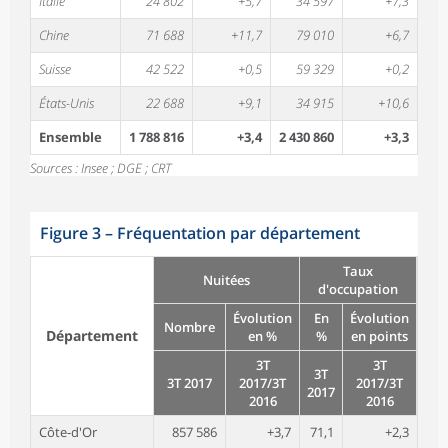
Italie
24 802
+5,7
34 597
+7,3
Chine
71 688
+11,7
79 010
+6,7
Suisse
42 522
+0,5
59 329
+0,2
États-Unis
22 688
+9,1
34 915
+10,6
Ensemble
1 788 816
+3,4
2 430 860
+3,3
Sources : Insee ; DGE ; CRT
Figure 3
–
Fréquentation par département
Taux
Nuitées
d'occupation
Évolution
En
Évolution
Nombre
Département
en %
%
en points
3T
3T
3T
3T 2017
2017/3T
2017/3T
2017
2016
2016
Côte-d'Or
857 586
+3,7
71,1
+2,3