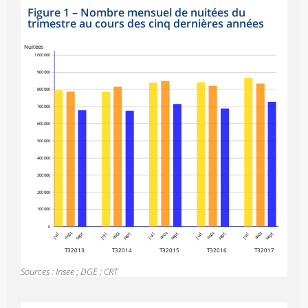
Figure 1
–
Nombre mensuel de nuitées du
trimestre au cours des cinq dernières années
Nuitées
1 000 000
900 000
800 000
700 000
600 000
500 000
400 000
300 000
200 000
100 000
0
juil.
août
sept.
juil.
août
sept.
juil.
août
sept.
juil.
août
sept.
juil.
août
sept.
T32013
T32014
T32015
T32016
T32017
Sources : Insee ; DGE ; CRT