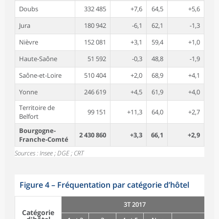
Doubs
332 485
+7,6
64,5
+5,6
Jura
180 942
-6,1
62,1
-1,3
Nièvre
152 081
+3,1
59,4
+1,0
Haute-Saône
51 592
-0,3
48,8
-1,9
Saône-et-Loire
510 404
+2,0
68,9
+4,1
Yonne
246 619
+4,5
61,9
+4,0
Territoire de
99 151
+11,3
64,0
+2,7
Belfort
Bourgogne-
2 430 860
+3,3
66,1
+2,9
Franche-Comté
Sources : Insee ; DGE ; CRT
Figure 4
–
Fréquentation par catégorie d’hôtel
3T 2017
3
Catégorie