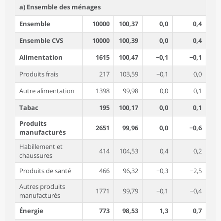
a) Ensemble des ménages
Ensemble
10000
100,37
0,0
0,4
Ensemble CVS
10000
100,39
0,0
0,4
Alimentation
1615
100,47
−0,1
−0,1
Produits frais
217
103,59
−0,1
0,0
Autre alimentation
1398
99,98
0,0
−0,1
Tabac
195
100,17
0,0
0,1
Produits
2651
99,96
0,0
−0,6
manufacturés
Habillement et
414
104,53
0,4
0,2
chaussures
Produits de santé
466
96,32
−0,3
−2,5
Autres produits
1771
99,79
−0,1
−0,4
manufacturés
Énergie
773
98,53
1,3
0,7