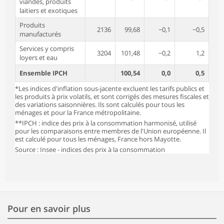
viandes, produits
laitiers et exotiques
Produits
2136
99,68
−0,1
−0,5
manufacturés
Services y compris
3204
101,48
−0,2
1,2
loyers et eau
Ensemble IPCH
100,54
0,0
0,5
*Les indices d'inflation sous-jacente excluent les tarifs publics et
les produits à prix volatils, et sont corrigés des mesures fiscales et
des variations saisonnières. Ils sont calculés pour tous les
ménages et pour la France métropolitaine.
**IPCH : indice des prix à la consommation harmonisé, utilisé
pour les comparaisons entre membres de l'Union européenne. Il
est calculé pour tous les ménages, France hors Mayotte.
Source : Insee - indices des prix à la consommation
Pour en savoir plus