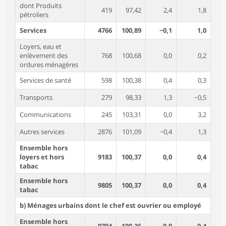
dont Produits
419
97,42
2,4
1,8
pétroliers
Services
4766
100,89
−0,1
1,0
Loyers, eau et
enlèvement des
768
100,68
0,0
0,2
ordures ménagères
Services de santé
598
100,38
0,4
0,3
Transports
279
98,33
1,3
−0,5
Communications
245
103,31
0,0
3,2
Autres services
2876
101,09
−0,4
1,3
Ensemble hors
loyers et hors
9183
100,37
0,0
0,4
tabac
Ensemble hors
9805
100,37
0,0
0,4
tabac
b) Ménages urbains dont le chef est ouvrier ou employé
Ensemble hors