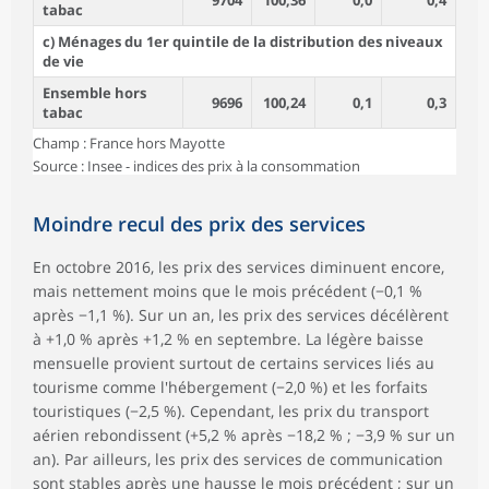
9704
100,36
0,0
0,4
tabac
c) Ménages du 1er quintile de la distribution des niveaux
de vie
Ensemble hors
9696
100,24
0,1
0,3
tabac
Champ : France hors Mayotte
Source : Insee - indices des prix à la consommation
Moindre recul des prix des services
En octobre 2016, les prix des services diminuent encore,
mais nettement moins que le mois précédent (−0,1 %
après −1,1 %). Sur un an, les prix des services décélèrent
à +1,0 % après +1,2 % en septembre. La légère baisse
mensuelle provient surtout de certains services liés au
tourisme comme l'hébergement (−2,0 %) et les forfaits
touristiques (−2,5 %). Cependant, les prix du transport
aérien rebondissent (+5,2 % après −18,2 % ; −3,9 % sur un
an). Par ailleurs, les prix des services de communication
sont stables après une hausse le mois précédent ; sur un