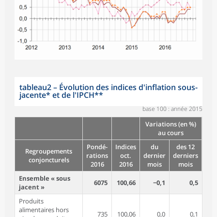
tableau2
–
Évolution des indices d'inflation sous-
jacente* et de l'IPCH**
base 100 : année 2015
Variations (en %)
au cours
Pondé-
Indices
du
des 12
Regroupements
rations
oct.
dernier
derniers
conjoncturels
2016
2016
mois
mois
Ensemble « sous
6075
100,66
−0,1
0,5
jacent »
Produits
alimentaires hors
735
100,06
0,0
0,1