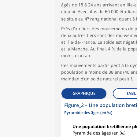
âgés de 18 à 24 ans arrivent en Ille
emploi. Avec plus de 60 000 étudian
e
se situe au 4
rang national quant à l
Près d’un tiers des mouvements de po
deux autres tiers sont des mouvemen
et l’Île-de-France. Le solde est négati
et la Manche. Au final, 4 % de la po
moins d’un an.
Ces mouvements participent à la dyn
population a moins de 38 ans (40 ans
maintien d’un solde naturel positif.
GRAPHIQUE
TABL
Figure_2
–
Une population breti
Pyramide des âges (en ‰)
Une population bretillienne pl
Pyramide des âges (en ‰)