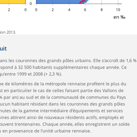
0
2
0
0
2
4
6
8
10
en ‰
ion 2013.
uit
s les couronnes des grands pôles urbains. Elle s’accroît de 1,6 %
respond à 32 500 habitants supplémentaires chaque année. Ce
u’entre 1999 et 2008 (+ 2,3 %).
 de kilomètres de la métropole rennaise profitent le plus du
en particulier le cas de celles faisant partie des Vallons de
% par an) au sud et de la communauté de communes du Pays
 Aucun habitant résidant dans les couronnes des grands pôles
inutes de la gamme intermédiaire d’équipements et services
nes attirent ainsi de nouveaux résidents actifs, employés et
souvent trentenaires. Chaque année, elles enregistrent un solde
s en provenance de l’unité urbaine rennaise.