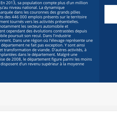
En 2013, sa population compte plus d’un million
e qu’au niveau national. La dynamique
arquée dans les couronnes des grands pôles
ts des 446 000 emplois présents sur le territoire
ment tournés vers les activités présentielles.
a notamment les secteurs automobile et
sent cependant des évolutions contrastées depuis
ile poursuit son recul. Dans l’industrie
iennent. Dans une région où l’élevage représente une
le département ne fait pas exception. Y sont ainsi
 et transformation de viande. D’autres activités, à
implantées dans le département. Malgré une
se de 2008, le département figure parmi les moins
ns disposent d’un revenu supérieur à la moyenne