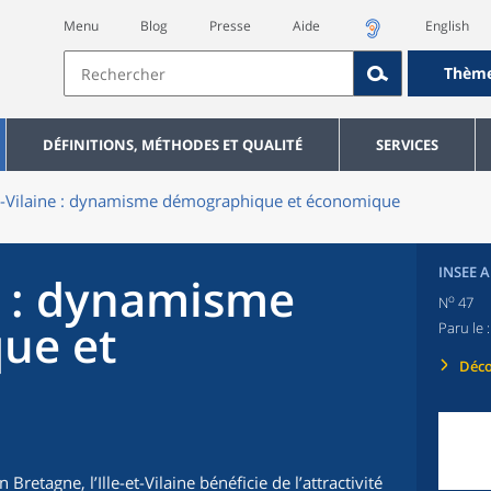
Menu
Blog
Presse
Aide
English
Thèm
DÉFINITIONS, MÉTHODES ET QUALITÉ
SERVICES
et-Vilaine : dynamisme démographique et économique
INSEE 
ne : dynamisme
o
N
47
ue et
Paru le 
Déco
retagne, l’Ille-et-Vilaine bénéficie de l’attractivité