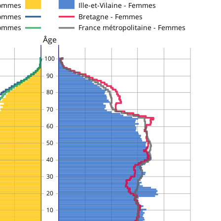
 Hommes
Ille-et-Vilaine - Femmes
Hommes
Bretagne - Femmes
Hommes
France métropolitaine - Femmes
Âge
100
90
80
70
60
50
40
30
20
10