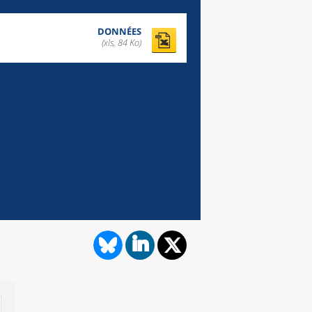
DONNÉES
(xls, 84 Ko)