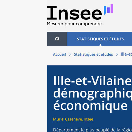
STATISTIQUES ET ÉTUDES
Ille-
Accueil
Statistiques et études
Ille-et-Vilai
démographiq
économique
Muriel Cazenave, Insee
Département le plus peuplé de la région B