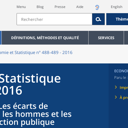
Menu
Blog
Presse
Aide
English
Thèm
DÉFINITIONS, MÉTHODES ET QUALITÉ
SERVICES
mie et Statistique n° 488-489 - 2016
ECONOM
Statistique
Paru le 
2016
Imp
À pr
Les écarts de
 les hommes et les
ction publique