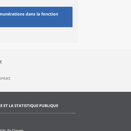
émunérations dans la fonction
t
contact
EE ET LA STATISTIQUE PUBLIQUE
ités de l'Insee