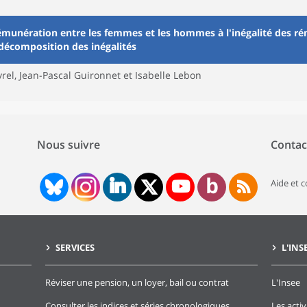
rémunération entre les femmes et les hommes à l'inégalité des r
 décomposition des inégalités
vrel, Jean-Pascal Guironnet et Isabelle Lebon
Nous suivre
Contac
Aide et 
SERVICES
L'INS
Réviser une pension, un loyer, bail ou contrat
L'Insee
Consulter les indices et séries chronologiques
Les activ