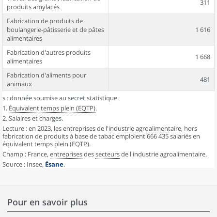
311
produits amylacés
Fabrication de produits de
boulangerie-pâtisserie et de pâtes
1 616
alimentaires
Fabrication d'autres produits
1 668
alimentaires
Fabrication d'aliments pour
481
animaux
s : donnée soumise au secret statistique.
Fabrication de boissons
2 124
1.
Équivalent temps plein (EQTP)
.
Fabrication de produits à base de
2. Salaires et charges.
s
tabac
Lecture : en 2023, les entreprises de l'
industrie agroalimentaire
, hors
fabrication de produits à base de tabac emploient 666 435 salariés en
Ensemble hors fabrication de
9 881
équivalent temps plein (EQTP).
produits à base de tabac
Champ : France,
entreprises
des
secteurs
de l'industrie agroalimentaire.
Source : Insee,
Ésane
.
Pour en savoir plus