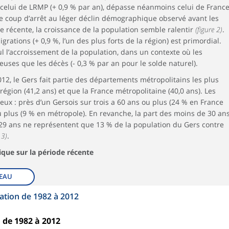
à celui de LRMP (+ 0,9 % par an), dépasse néanmoins celui de Franc
 le coup d’arrêt au léger déclin démographique observé avant les
e récente, la croissance de la population semble ralentir
(figure 2)
.
rations (+ 0,9 %, l’un des plus forts de la région) est primordial.
ul l’accroissement de la population, dans un contexte où les
es que les décès (- 0,3 % par an pour le solde naturel).
2, le Gers fait partie des départements métropolitains les plus
région (41,2 ans) et que la France métropolitaine (40,0 ans). Les
ux : près d’un Gersois sur trois a 60 ans ou plus (24 % en France
u plus (9 % en métropole). En revanche, la part des moins de 30 an
15-29 ans ne représentent que 13 % de la population du Gers contre
 3)
.
que sur la période récente
EAU
lation de 1982 à 2012
 de 1982 à 2012