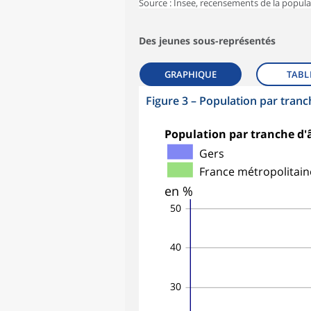
Source : Insee, recensements de la popula
Des jeunes sous-représentés
GRAPHIQUE
TABL
Figure 3
–
Population par tranc
Population par tranche d'â
Gers
France métropolitain
en %
50
40
30