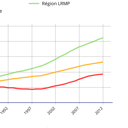
Région LRMP
e
1992
1997
2002
2007
2012