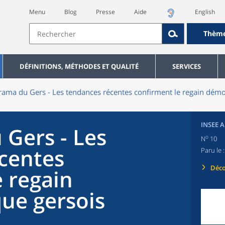
Menu
Blog
Presse
Aide
English
Thèm
DÉFINITIONS, MÉTHODES ET QUALITÉ
SERVICES
ama du Gers - Les tendances récentes confirment le regain dém
INSEE 
Gers - Les
o
N
10
centes
Paru le 
Déco
e regain
ue gersois