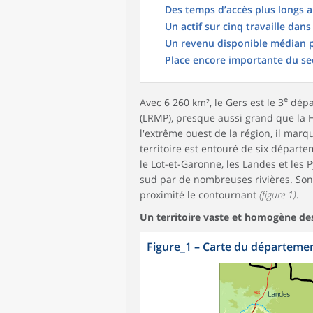
Des temps d’accès plus longs a
Un actif sur cinq travaille da
Un revenu disponible médian pa
Place encore importante du sec
e
Avec 6 260 km², le Gers est le 3
dépar
(LRMP), presque aussi grand que la H
l'extrême ouest de la région, il marq
territoire est entouré de six départ
le Lot-et-Garonne, les Landes et les P
sud par de nombreuses rivières. Son 
proximité le contournant
(figure 1)
.
Un territoire vaste et homogène de
Figure_1
–
Carte du départeme