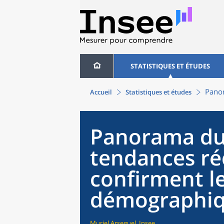
STATISTIQUES ET ÉTUDES
Panor
Accueil
Statistiques et études
Panorama du 
tendances ré
confirment l
démographiq
Muriel Arseguel, Insee