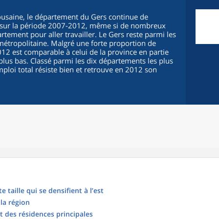
ousaine, le département du Gers continue de
 sur la période 2007-2012, même si de nombreux
rtement pour aller travailler. Le Gers reste parmi les
métropolitaine. Malgré une forte proportion de
012 est comparable à celui de la province en partie
lus bas. Classé parmi les dix départements les plus
mploi total résiste bien et retrouve en 2012 son
taille qui se densifient à l’est
 la région
 des résidences principales