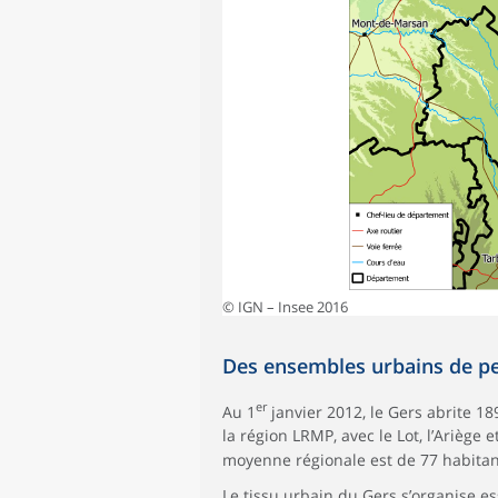
© IGN – Insee 2016
Des ensembles urbains de petit
er
Au 1
janvier 2012, le Gers abrite 1
la région LRMP, avec le Lot, l’Ariège 
moyenne régionale est de 77 habitan
Le tissu urbain du Gers s’organise e