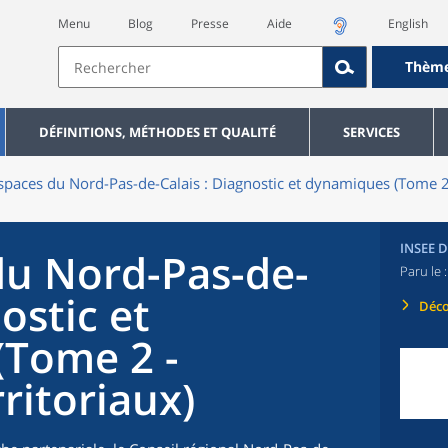
Menu
Blog
Presse
Aide
English
Thèm
DÉFINITIONS, MÉTHODES ET QUALITÉ
SERVICES
spaces du Nord-Pas-de-Calais : Diagnostic et dynamiques (Tome 2 -
INSEE 
du Nord-Pas-de-
Paru le 
ostic et
Déco
(Tome 2 -
rritoriaux)