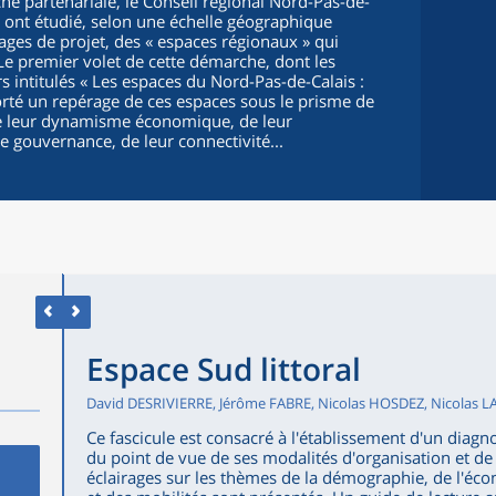
 partenariale, le Conseil régional Nord-Pas-de-
ee ont étudié, selon une échelle géographique
nages de projet, des « espaces régionaux » qui
 Le premier volet de cette démarche, dont les
rs intitulés « Les espaces du Nord-Pas-de-Calais :
porté un repérage de ces espaces sous le prisme de
e leur dynamisme économique, de leur
 gouvernance, de leur connectivité...
Espace Sud littoral
David DESRIVIERRE, Jérôme FABRE, Nicolas HOSDEZ, Nicolas L
Ce fascicule est consacré à l'établissement d'un diagnos
du point de vue de ses modalités d'organisation et d
éclairages sur les thèmes de la démographie, de l'