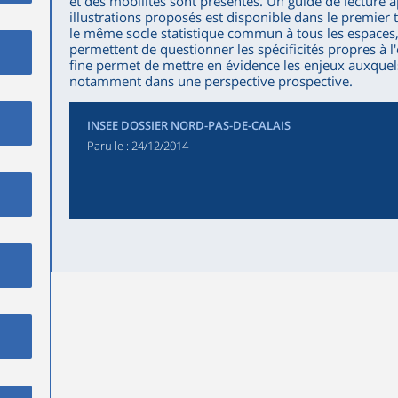
et des mobilités sont présentés. Un guide de lecture a
illustrations proposés est disponible dans le premier 
le même socle statistique commun à tous les espaces
permettent de questionner les spécificités propres à l
fine permet de mettre en évidence les enjeux auxquels 
notamment dans une perspective prospective.
INSEE DOSSIER NORD-PAS-DE-CALAIS
Paru le :
24/12/2014