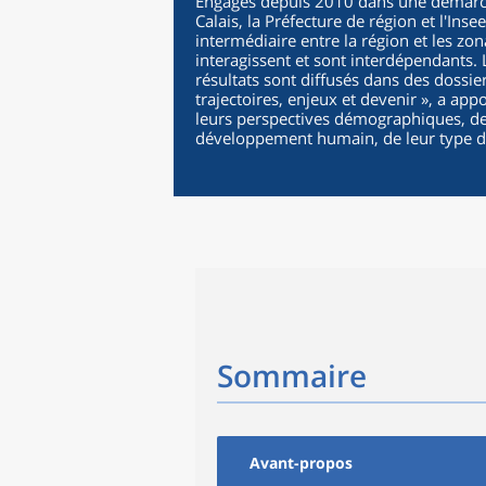
Engagés depuis 2010 dans une démarche
Calais, la Préfecture de région et l'Ins
intermédiaire entre la région et les zo
interagissent et sont interdépendants.
résultats sont diffusés dans des dossie
trajectoires, enjeux et devenir », a ap
leurs perspectives démographiques, d
développement humain, de leur type de
Sommaire
Avant-propos