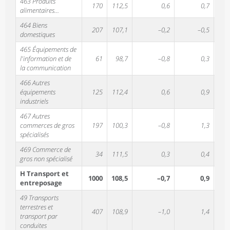
463 Produits
170
112,5
0,6
0,7
0,
alimentaires...
464 Biens
207
107,1
–0,2
–0,5
0,
domestiques
465 Équipements de
l'information et de
61
98,7
–0,8
0,3
–3,
la communication
466 Autres
équipements
125
112,4
0,6
0,9
0,
industriels
467 Autres
commerces de gros
197
100,3
–0,8
1,3
–0,
spécialisés
469 Commerce de
34
111,5
0,3
0,4
1,
gros non spécialisé
H Transport et
1000
108,5
–0,7
0,9
0,
entreposage
49 Transports
terrestres et
407
108,9
–1,0
1,4
0,
transport par
conduites