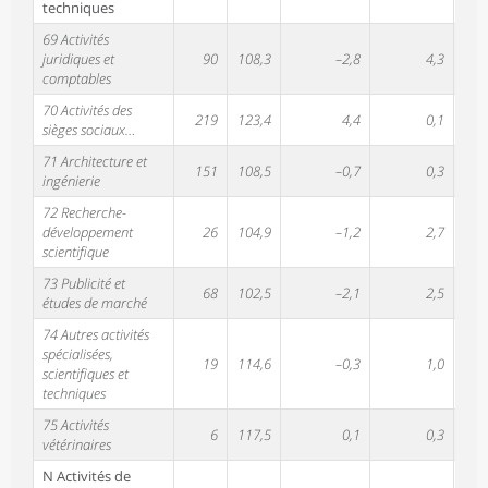
techniques
69 Activités
juridiques et
90
108,3
–2,8
4,3
1,
comptables
70 Activités des
219
123,4
4,4
0,1
1,
sièges sociaux…
71 Architecture et
151
108,5
–0,7
0,3
0,
ingénierie
72 Recherche-
développement
26
104,9
–1,2
2,7
1,
scientifique
73 Publicité et
68
102,5
–2,1
2,5
0,
études de marché
74 Autres activités
spécialisées,
19
114,6
–0,3
1,0
2,
scientifiques et
techniques
75 Activités
6
117,5
0,1
0,3
0,
vétérinaires
N Activités de