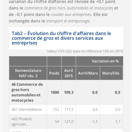
variation du chiffre d’affaires est révisée de +0,1 point
dans le
commerce de gros hors automobiles et motocycles
et
de –0,1 point dans le
soutien aux entreprises
. Elle est
inchangée dans le
transport et entreposage
.
Tab2
–
Évolution du chiffre d'affaires dans le
commerce de gros et divers services aux
entreprises
Valeur CVS-CJO, base et référence 100 en 2010
Variation en %
Nomenclature
Avril
T/T
Poids
Avril/Mars
Mars/Fév.
NAF rév. 2
2015
1 (1
46 Commerce de
gros hors
1000
109,3
0,0
0,5
0,
automobiles et
motocycles
461 Intermédiaires
152
117,5
0,6
0,0
0,
462 Produits
54
121,0
–1,5
1,7
6,
agricoles…