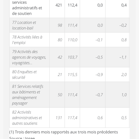
services
421
112,4
0,0
0,4
0,
administratifs et
de soutien
77 Location et
98
111,4
0,0
–0,2
0,
location-bail
78 Activités liées à
80
110,0
–0,1
0,8
1,
l'emploi
79 Activités des
agences de voyages,
42
103,7
–0,5
–1,1
–0,
voyagistes…
80 Enquêtes et
21
115,5
–0,9
2,0
1,
sécurité
81 Services relatifs
aux bâtiments et
50
111,4
–0,7
1,0
–0,
aménagement
paysager
82 Activités
administratives et
131
117,4
0,6
0,5
–0,
autres soutiens
(1) Trois derniers mois rapportés aux trois mois précédents
Source : Insee