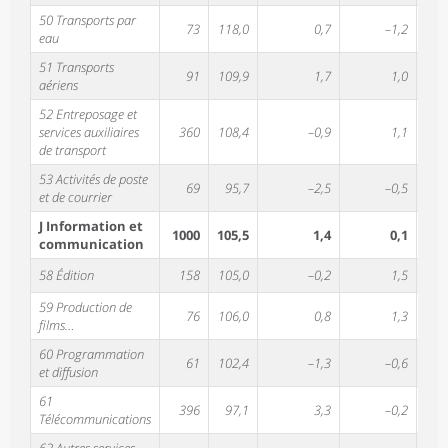
50 Transports par
73
118,0
0,7
–1,2
–1,
eau
51 Transports
91
109,9
1,7
1,0
0,
aériens
52 Entreposage et
services auxiliaires
360
108,4
–0,9
1,1
–0,
de transport
53 Activités de poste
69
95,7
–2,5
–0,5
–2,
et de courrier
J Information et
1000
105,5
1,4
0,1
0,
communication
58 Édition
158
105,0
–0,2
1,5
0,
59 Production de
76
106,0
0,8
1,3
–0,
films…
60 Programmation
61
102,4
–1,3
–0,6
–3,
et diffusion
61
396
97,1
3,3
–0,2
1,
Télécommunications