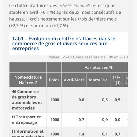
Le chiffre d’affaires des
activités immobilières
est quasi
stable en avril (+0,1 %) après deux mois consécutifs de
hausse. Il croît nettement sur les trois derniers mois
(+2,3 %) et sur un an (+1,7 %).
Tab1
–
Évolution du chiffre d'affaires dans le
commerce de gros et divers services aux
entreprises
Valeur CVS-CJO, base et référence 100 en 2010
Variation en %
Nomenclature
T/T–
T/T–
Poids
Avril/Mars
Mars/Fév.
Naf rev. 2
1 (1)
4 (1)
46 Commerce
de gros hors
1000
0,0
0,5
0,5
–1,4
automobiles et
motocycles
H Transport et
1000
–0,7
0,9
0,0
0,9
entreposage
J Information et
1000
1,4
0,1
0,7
2,2
communication