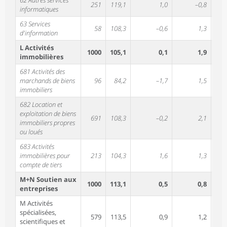
62 Autres services
251
119,1
1,0
–0,8
1,
informatiques
63 Services
58
108,3
–0,6
1,3
1,
d'information
L Activités
1000
105,1
0,1
1,9
2,
immobilières
681 Activités des
marchands de biens
96
84,2
–1,7
1,5
1,
immobiliers
682 Location et
exploitation de biens
691
108,3
–0,2
2,1
2,
immobiliers propres
ou loués
683 Activités
immobilières pour
213
104,3
1,6
1,3
1,
compte de tiers
M+N Soutien aux
1000
113,1
0,5
0,8
0,
entreprises
M Activités
spécialisées,
579
113,5
0,9
1,2
0,
scientifiques et