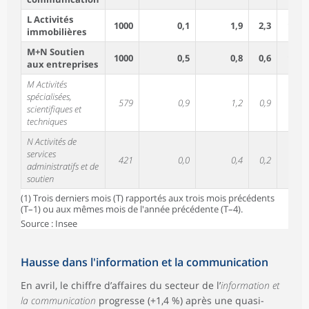
L Activités
1000
0,1
1,9
2,3
1,7
immobilières
M+N Soutien
1000
0,5
0,8
0,6
1,7
aux entreprises
M Activités
spécialisées,
579
0,9
1,2
0,9
1,8
scientifiques et
techniques
N Activités de
services
421
0,0
0,4
0,2
1,5
administratifs et de
soutien
(1) Trois derniers mois (T) rapportés aux trois mois précédents
(T–1) ou aux mêmes mois de l'année précédente (T–4).
Source : Insee
Hausse dans l'information et la communication
En avril, le chiffre d’affaires du secteur de l’
information et
la communication
progresse (+1,4 %) après une quasi-