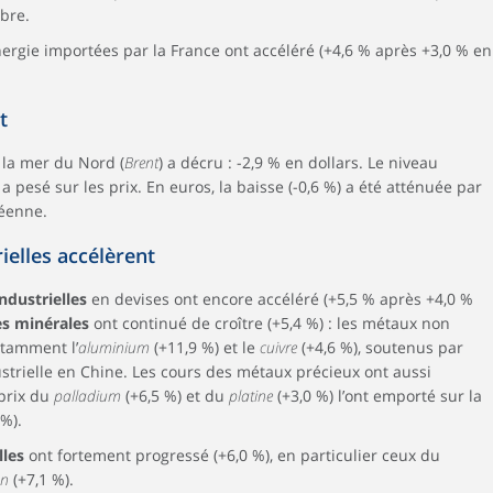
mbre.
ergie importées par la France ont accéléré (+4,6 % après +3,0 % en
t
 la mer du Nord (
Brent
) a décru : -2,9 % en dollars. Le niveau
a pesé sur les prix. En euros, la baisse (-0,6 %) a été atténuée par
péenne.
ielles accélèrent
ndustrielles
en devises ont encore accéléré (+5,5 % après +4,0 %
es minérales
ont continué de croître (+5,4 %) : les métaux non
otamment l’
aluminium
(+11,9 %) et le
cuivre
(+4,6 %), soutenus par
strielle en Chine. Les cours des métaux précieux ont aussi
 prix du
palladium
(+6,5 %) et du
platine
(+3,0 %) l’ont emporté sur la
 %).
lles
ont fortement progressé (+6,0 %), en particulier ceux du
on
(+7,1 %).