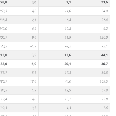
228,8
3,0
7,1
23,6
260,3
4,0
11,0
34,0
238,8
2,1
6,8
21,4
242,0
6,9
10,8
9,2
305,7
9,4
11,9
120,0
120,5
–1,9
–2,2
–3,1
213,0
5,5
13,6
44,1
132,0
6,0
20,1
36,7
156,7
5,6
17,3
39,8
380,7
13,4
44,0
109,5
94,5
1,9
12,9
67,9
119,4
4,8
15,1
22,8
132,3
–3,3
1,3
–7,6