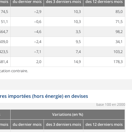
 mois
du dernier mois
des 3 derniers mois
des 12 derniers mois
74,5
–2,9
10,3
85,0
51,1
–0,6
10,3
71,5
664,7
–4,6
3,5
98,2
609,0
–2,4
9,5
34,1
423,5
–7,1
7,4
103,2
681,4
2,0
14,9
178,3
cation contraire.
es importées (hors énergie) en devises
base 100 en 2000
s
Variations (en %)
 mois
du dernier mois
des 3 derniers mois
des 12 derniers mois