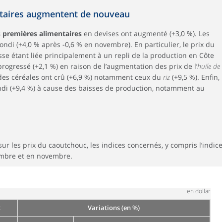
ntaires augmentent de nouveau
 premières alimentaires
en devises ont augmenté (+3,0 %). Les
ndi (+4,0 % après -0,6 % en novembre). En particulier, le prix du
sse étant liée principalement à un repli de la production en Côte
progressé (+2,1 %) en raison de l’augmentation des prix de l’
huile de
 des céréales ont crû (+6,9 %) notamment ceux du
riz
(+9,5 %). Enfin,
di (+9,4 %) à cause des baisses de production, notamment au
sur les prix du caoutchouc, les indices concernés, y compris l’indic
embre et en novembre.
en dollar
x
Variations (en %)