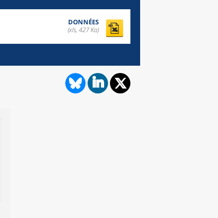
DONNÉES
(xls, 427 Ko)