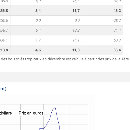
85,6
4,9
18,3
37,9
255,8
5,4
11,7
45,2
350,6
0,0
0,0
–28,2
238,7
6,4
13,2
71,4
330,1
1,7
14,1
63,3
213,8
4,6
11,3
35,4
des bois sciés tropicaux en décembre est calculé à partir des prix de la 1ère
nt)