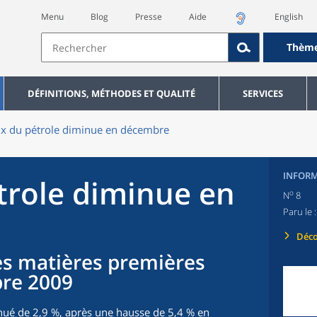
Menu
Blog
Presse
Aide
English
Thèm
DÉFINITIONS, MÉTHODES ET QUALITÉ
SERVICES
ix du pétrole diminue en décembre
INFORM
étrole diminue en
o
N
8
Paru le 
Déco
des matières premières
re 2009
nué de 2,9 %, après une hausse de 5,4 % en