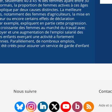
iller, seulement 40 à 45 % des femmes ayant entre 30
ésormais, la proportion de femmes actives à ces âges
xplique par deux causes distinctes. La meilleure
es, notamment des femmes d'agriculteurs, la mise en
teur ou encore certains effets de déclaration
par exemple, expliquent en partie cette progression.
n croissante des femmes au marché du travail avec
er et une augmentation de l'emploi salarié des
enfants exerçant une activité a fortement
nnies. Parallèlement, de nombreux emplois,
t été créés pour assurer un service de garde d'enfant
Nous suivre
Contac
Aide et 