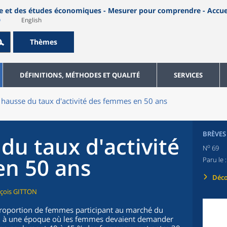
English
Thèmes
DÉFINITIONS, MÉTHODES ET QUALITÉ
SERVICES
 hausse du taux d'activité des femmes en 50 ans
BRÈVES
du taux d'activité
o
N
69
en 50 ans
Paru le 
Déco
nçois GITTON
proportion de femmes participant au marché du
62, à une époque où les femmes devaient demander