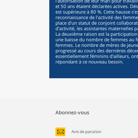
l'autorisation de leur mari pour trava
et 50 ans étaient déclarées actives. D
est supérieure à 80 %. Cette hausse s'e
reconnaissance de l'activité des femm
place d'un statut de conjoint collabora
d'activité, les assistantes maternelles 
La deuxième raison est la participatio
une baisse du nombre de femmes au foy
femmes. Le nombre de mères de jeunes 
progressé au cours des dernières déce
essentiellement féminins d'ailleurs, on
répondant à ce nouveau besoin.
Abonnez-vous
Avis de parution