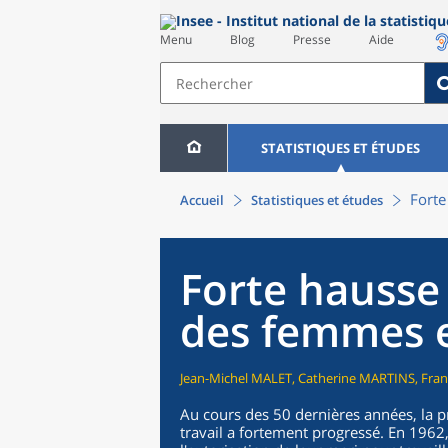
Menu
Blog
Presse
Aide
STATISTIQUES ET ÉTUDES
Forte
Accueil
Statistiques et études
Forte hausse 
des femmes 
Jean-Michel MALET, Catherine MARTINS, Fra
Au cours des 50 dernières années, la 
travail a fortement progressé. En 19