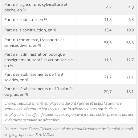
Part de l'agriculture, sylviculture et
4,7
4,8
pêche, en %
Part de l'industrie, en %
11,8
6,3
Part de la construction, en %
13,4
10,9
Part du commerce, transports et
58,6
65,3
services divers, en %
Part de l'administration publique,
enseignement, santé et action sociale,
11,5
12,7
en %
Part des établissements de 1 à 9
71,7
71,1
salariés, en %
Part des établissements de 10 salariés
20,7
18,1
ou plus, en %
Champ : établissements employeurs durant l'année et actifs la dernière
semaine de décembre hors secteur de la défense et hors particuliers
employeurs. Les effectifs salariés correspondent ici aux postes présents durant
la dernière semaine de décembre.
Source : Insee, Flores (Fichier localisé des rémunérations et de l'emploi salarié)
en géographie au 01/01/2025