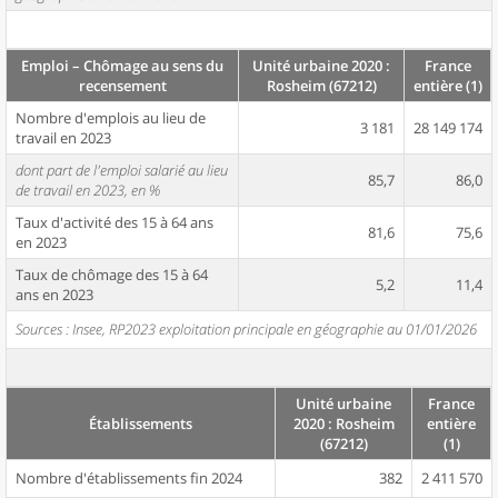
Emploi – Chômage au sens du
Unité urbaine 2020 :
France
recensement
Rosheim (67212)
entière (1)
Nombre d'emplois au lieu de
3 181
28 149 174
travail en 2023
dont part de l'emploi salarié au lieu
85,7
86,0
de travail en 2023, en %
Taux d'activité des 15 à 64 ans
81,6
75,6
en 2023
Taux de chômage des 15 à 64
5,2
11,4
ans en 2023
Sources : Insee, RP2023 exploitation principale en géographie au 01/01/2026
Unité urbaine
France
Établissements
2020 : Rosheim
entière
(67212)
(1)
Nombre d'établissements fin 2024
382
2 411 570