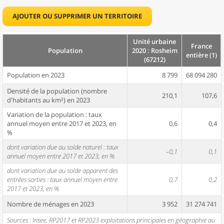
AJOUTER OU SUPPRIMER UN TERRITOIRE
Unité urbaine
France
Population
2020 : Rosheim
entière (1)
(67212)
Population en 2023
8 799
68 094 280
Densité de la population (nombre
210,1
107,6
d'habitants au km²) en 2023
Variation de la population : taux
annuel moyen entre 2017 et 2023, en
0,6
0,4
%
dont variation due au solde naturel : taux
–0,1
0,1
annuel moyen entre 2017 et 2023, en %
dont variation due au solde apparent des
entrées sorties : taux annuel moyen entre
0,7
0,2
2017 et 2023, en %
Nombre de ménages en 2023
3 952
31 274 741
Sources : Insee, RP2017 et RP2023 exploitations principales en géographie au