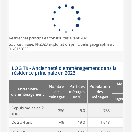
Résidences principales construites avant 2021.
Source : Insee, RP2023 exploitation principale, géographie au
01/01/2026.
LOG T9 - Ancienneté d'emménagement dans la
résidence principale en 2023
Nombre
Nombre
Part des
Population
Ancienneté
pièc
de
ménages
des
d'emménagement
ménages
en %
ménages
logement
Depuis moins de 2
356
9,0
738
3,6
ans
De 2 à 4 ans
749
19,0
1 648
3,8