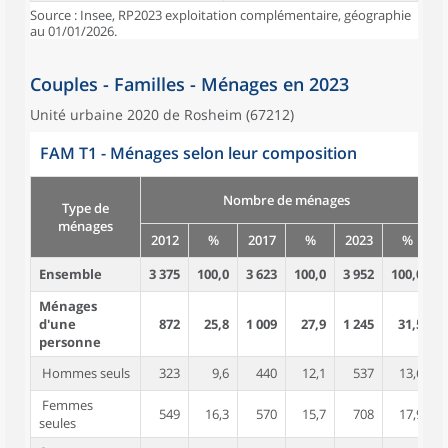
Source : Insee, RP2023 exploitation complémentaire, géographie
au 01/01/2026.
Couples - Familles - Ménages en 2023
Unité urbaine 2020 de Rosheim (67212)
FAM T1 - Ménages selon leur composition
Nombre de ménages
Type de
ménages
2012
%
2017
%
2023
%
Ensemble
3 375
100,0
3 623
100,0
3 952
100,0
8
Ménages
d'une
872
25,8
1 009
27,9
1 245
31,5
personne
Hommes seuls
323
9,6
440
12,1
537
13,6
Femmes
549
16,3
570
15,7
708
17,9
seules