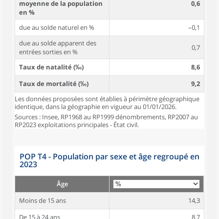
moyenne de la population
0,6
en %
due au solde naturel en %
–0,1
due au solde apparent des
0,7
entrées sorties en %
Taux de natalité (‰)
8,6
Taux de mortalité (‰)
9,2
Les données proposées sont établies à périmètre géographique
identique, dans la géographie en vigueur au 01/01/2026.
Sources : Insee, RP1968 au RP1999 dénombrements, RP2007 au
RP2023 exploitations principales - État civil.
POP T4 - Population par sexe et âge regroupé en
2023
Âge
Moins de 15 ans
14,3
De 15 à 24 ans
8,7