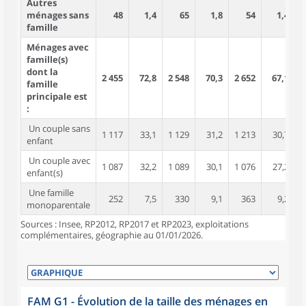
Autres
ménages sans
48
1,4
65
1,8
54
1,4
famille
Ménages avec
famille(s)
dont la
2 455
72,8
2 548
70,3
2 652
67,1
7
famille
principale est
:
Un couple sans
1 117
33,1
1 129
31,2
1 213
30,7
2
enfant
Un couple avec
1 087
32,2
1 089
30,1
1 076
27,2
4
enfant(s)
Une famille
252
7,5
330
9,1
363
9,2
monoparentale
Sources : Insee, RP2012, RP2017 et RP2023, exploitations
complémentaires, géographie au 01/01/2026.
FAM G1 - Évolution de la taille des ménages en