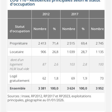
LOG T10 - Résidences principales selon le statut
d'occupation
2012
2017
Statut
Nombre
%
Nombre
%
Nombre
d'occupation
Propriétaire
2 413
71,4
2 515
69,4
2 745
6
Locataire
906
26,8
1 039
28,7
1 135
2
dont d'un
logement
87
2,6
103
2,8
100
HLM loué vide
Logé
62
1,8
69
1,9
73
gratuitement
Ensemble
3 381
100,0
3 624
100,0
3 952
10
Sources : Insee, RP2012, RP2017 et RP2023, exploitations
principales, géographie au 01/01/2026.