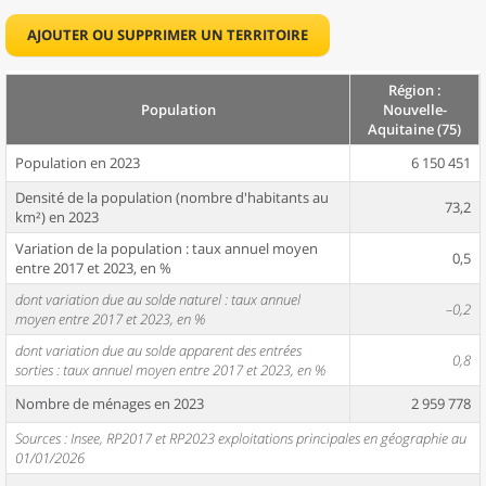
AJOUTER OU SUPPRIMER UN TERRITOIRE
Région :
Population
Nouvelle-
Aquitaine (75)
Population en 2023
6 150 451
Densité de la population (nombre d'habitants au
73,2
km²) en 2023
Variation de la population : taux annuel moyen
0,5
entre 2017 et 2023, en %
dont variation due au solde naturel : taux annuel
–0,2
moyen entre 2017 et 2023, en %
dont variation due au solde apparent des entrées
0,8
sorties : taux annuel moyen entre 2017 et 2023, en %
Nombre de ménages en 2023
2 959 778
Sources : Insee, RP2017 et RP2023 exploitations principales en géographie au
01/01/2026