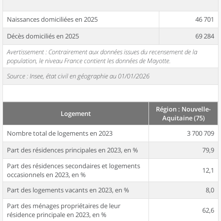
Naissances domiciliées en 2025
46 701
Décès domiciliés en 2025
69 284
Avertissement : Contrairement aux données issues du recensement de la
population, le niveau France contient les données de Mayotte.
Source : Insee, état civil en géographie au 01/01/2026
Région : Nouvelle-
Logement
Aquitaine (75)
Nombre total de logements en 2023
3 700 709
Part des résidences principales en 2023, en %
79,9
Part des résidences secondaires et logements
12,1
occasionnels en 2023, en %
Part des logements vacants en 2023, en %
8,0
Part des ménages propriétaires de leur
62,6
résidence principale en 2023, en %