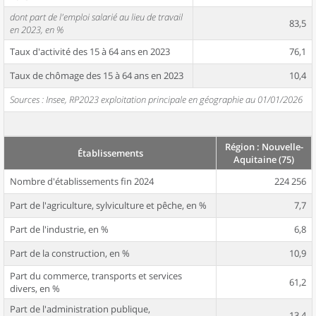
dont part de l'emploi salarié au lieu de travail
83,5
en 2023, en %
Taux d'activité des 15 à 64 ans en 2023
76,1
Taux de chômage des 15 à 64 ans en 2023
10,4
Sources : Insee, RP2023 exploitation principale en géographie au 01/01/2026
Région : Nouvelle-
Établissements
Aquitaine (75)
Nombre d'établissements fin 2024
224 256
Part de l'agriculture, sylviculture et pêche, en %
7,7
Part de l'industrie, en %
6,8
Part de la construction, en %
10,9
Part du commerce, transports et services
61,2
divers, en %
Part de l'administration publique,
13,4