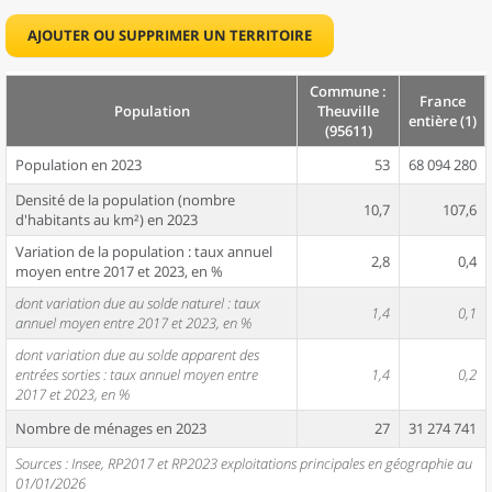
AJOUTER OU SUPPRIMER UN TERRITOIRE
Commune :
France
Population
Theuville
entière (1)
(95611)
Population en 2023
53
68 094 280
Densité de la population (nombre
10,7
107,6
d'habitants au km²) en 2023
Variation de la population : taux annuel
2,8
0,4
moyen entre 2017 et 2023, en %
dont variation due au solde naturel : taux
1,4
0,1
annuel moyen entre 2017 et 2023, en %
dont variation due au solde apparent des
entrées sorties : taux annuel moyen entre
1,4
0,2
2017 et 2023, en %
Nombre de ménages en 2023
27
31 274 741
Sources : Insee, RP2017 et RP2023 exploitations principales en géographie au
01/01/2026