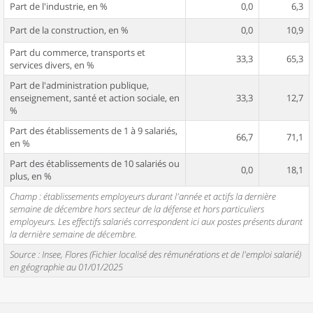
Part de l'industrie, en %
0,0
6,3
Part de la construction, en %
0,0
10,9
Part du commerce, transports et
33,3
65,3
services divers, en %
Part de l'administration publique,
enseignement, santé et action sociale, en
33,3
12,7
%
Part des établissements de 1 à 9 salariés,
66,7
71,1
en %
Part des établissements de 10 salariés ou
0,0
18,1
plus, en %
Champ : établissements employeurs durant l'année et actifs la dernière
semaine de décembre hors secteur de la défense et hors particuliers
employeurs. Les effectifs salariés correspondent ici aux postes présents durant
la dernière semaine de décembre.
Source : Insee, Flores (Fichier localisé des rémunérations et de l'emploi salarié)
en géographie au 01/01/2025