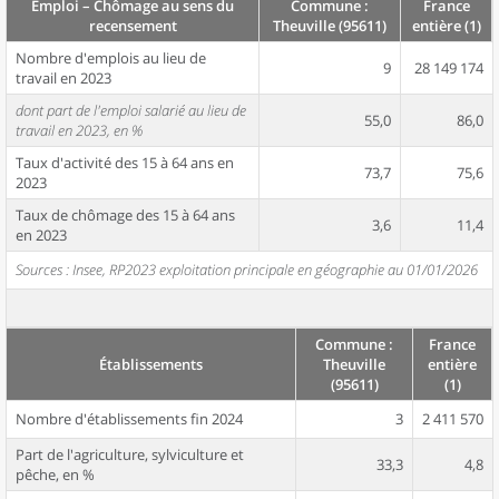
Emploi – Chômage au sens du
Commune :
France
recensement
Theuville (95611)
entière (1)
Nombre d'emplois au lieu de
9
28 149 174
travail en 2023
dont part de l'emploi salarié au lieu de
55,0
86,0
travail en 2023, en %
Taux d'activité des 15 à 64 ans en
73,7
75,6
2023
Taux de chômage des 15 à 64 ans
3,6
11,4
en 2023
Sources : Insee, RP2023 exploitation principale en géographie au 01/01/2026
Commune :
France
Établissements
Theuville
entière
(95611)
(1)
Nombre d'établissements fin 2024
3
2 411 570
Part de l'agriculture, sylviculture et
33,3
4,8
pêche, en %