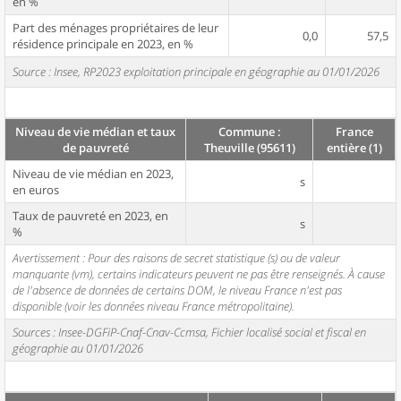
en %
Part des ménages propriétaires de leur
0,0
57,5
résidence principale en 2023, en %
Source : Insee, RP2023 exploitation principale en géographie au 01/01/2026
Niveau de vie médian et taux
Commune :
France
de pauvreté
Theuville (95611)
entière (1)
Niveau de vie médian en 2023,
s
en euros
Taux de pauvreté en 2023, en
s
%
Avertissement : Pour des raisons de secret statistique (s) ou de valeur
manquante (vm), certains indicateurs peuvent ne pas être renseignés. À cause
de l'absence de données de certains DOM, le niveau France n'est pas
disponible (voir les données niveau France métropolitaine).
Sources : Insee-DGFiP-Cnaf-Cnav-Ccmsa, Fichier localisé social et fiscal en
géographie au 01/01/2026