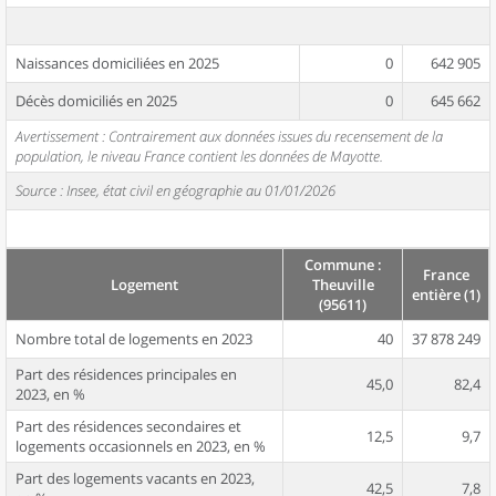
Naissances domiciliées en 2025
0
642 905
Décès domiciliés en 2025
0
645 662
Avertissement : Contrairement aux données issues du recensement de la
population, le niveau France contient les données de Mayotte.
Source : Insee, état civil en géographie au 01/01/2026
Commune :
France
Logement
Theuville
entière (1)
(95611)
Nombre total de logements en 2023
40
37 878 249
Part des résidences principales en
45,0
82,4
2023, en %
Part des résidences secondaires et
12,5
9,7
logements occasionnels en 2023, en %
Part des logements vacants en 2023,
42,5
7,8