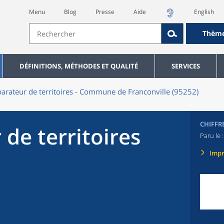
Menu
Blog
Presse
Aide
English
Thèm
DÉFINITIONS, MÉTHODES ET QUALITÉ
SERVICES
rateur de territoires - Commune de Franconville (95252)
CHIFFR
de territoires
Paru le 
Imp