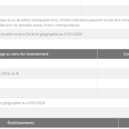
stique (s) ou de valeur manquante (vm), certains indicateurs peuvent ne pas être ren
ble (voir les données niveau France métropolitaine).
localisé social et fiscal en géographie au 01/01/2026
ge au sens du recensement
Co
3
en 2023, en %
e en géographie au 01/01/2026
Établissements