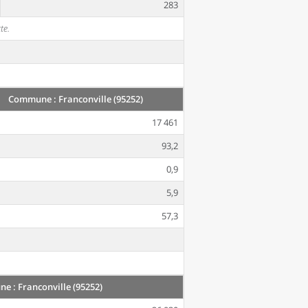
283
te.
Commune : Franconville (95252)
17 461
93,2
0,9
5,9
57,3
 : Franconville (95252)