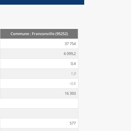
Commune : Franconville (95252)
37 754
6 099,2
0,4
1,0
–0,6
16 393
577