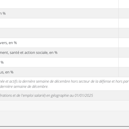
en %
vers, en %
ent, santé et action sociale, en %
n %
us, en %
 et actifs la dernière semaine de décembre hors secteur de la défense et hors partic
a dernière semaine de décembre.
unérations et de l'emploi salarié) en géographie au 01/01/2025