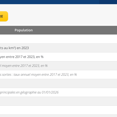
RE
Population
ts au km²) en 2023
yen entre 2017 et 2023, en %
uel moyen entre 2017 et 2023, en %
s sorties : taux annuel moyen entre 2017 et 2023, en %
s principales en géographie au 01/01/2026