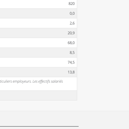
820
0,0
2,6
20,9
68,0
8,5
74,5
13,8
uliers employeurs. Les effectifs salariés