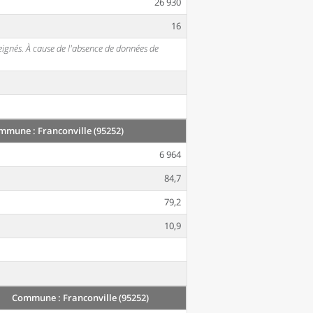
26 930
16
seignés. À cause de l'absence de données de
mmune : Franconville (95252)
6 964
84,7
79,2
10,9
Commune : Franconville (95252)