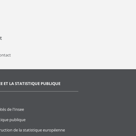
t
contact
EE ET LA STATISTIQUE PUBLIQUE
ités de l'Insee
stique publique
ruction de la statistique européenne