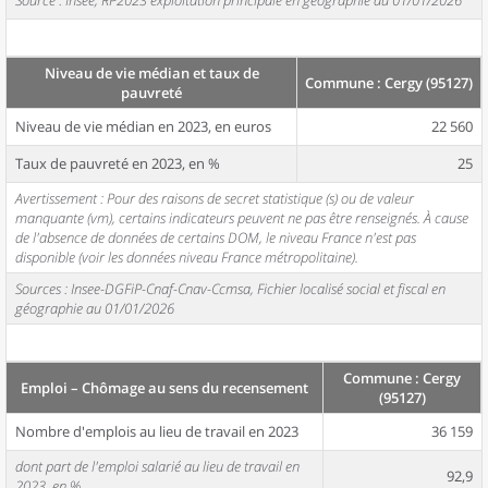
Source : Insee, RP2023 exploitation principale en géographie au 01/01/2026
Niveau de vie médian et taux de
Commune : Cergy (95127)
pauvreté
Niveau de vie médian en 2023, en euros
22 560
Taux de pauvreté en 2023, en %
25
Avertissement : Pour des raisons de secret statistique (s) ou de valeur
manquante (vm), certains indicateurs peuvent ne pas être renseignés. À cause
de l'absence de données de certains DOM, le niveau France n'est pas
disponible (voir les données niveau France métropolitaine).
Sources : Insee-DGFiP-Cnaf-Cnav-Ccmsa, Fichier localisé social et fiscal en
géographie au 01/01/2026
Commune : Cergy
Emploi – Chômage au sens du recensement
(95127)
Nombre d'emplois au lieu de travail en 2023
36 159
dont part de l'emploi salarié au lieu de travail en
92,9
2023, en %