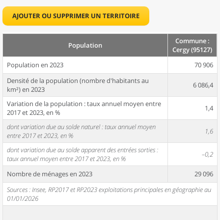
AJOUTER OU SUPPRIMER UN TERRITOIRE
Commune :
Population
Cergy (95127)
Population en 2023
70 906
Densité de la population (nombre d'habitants au
6 086,4
km²) en 2023
Variation de la population : taux annuel moyen entre
1,4
2017 et 2023, en %
dont variation due au solde naturel : taux annuel moyen
1,6
entre 2017 et 2023, en %
dont variation due au solde apparent des entrées sorties :
–0,2
taux annuel moyen entre 2017 et 2023, en %
Nombre de ménages en 2023
29 096
Sources : Insee, RP2017 et RP2023 exploitations principales en géographie au
01/01/2026