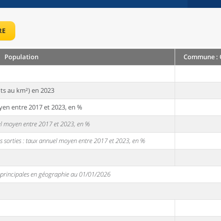
RE
Population
Commune : O
ts au km²) en 2023
yen entre 2017 et 2023, en %
uel moyen entre 2017 et 2023, en %
s sorties : taux annuel moyen entre 2017 et 2023, en %
s principales en géographie au 01/01/2026