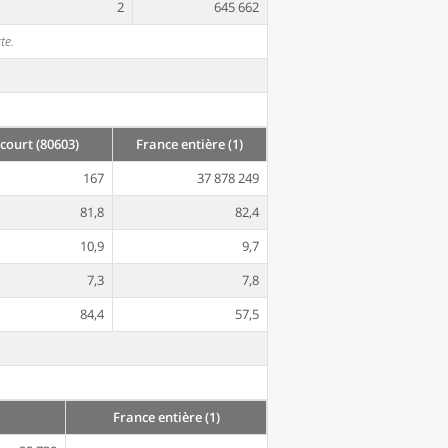
2
645 662
te.
ourt (80603)
France entière (1)
167
37 878 249
81,8
82,4
10,9
9,7
7,3
7,8
84,4
57,5
France entière (1)