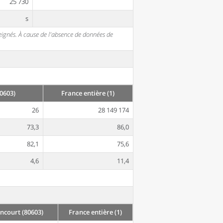
25 730
s
seignés. À cause de l'absence de données de
0603)
France entière (1)
26
28 149 174
73,3
86,0
82,1
75,6
4,6
11,4
court (80603)
France entière (1)