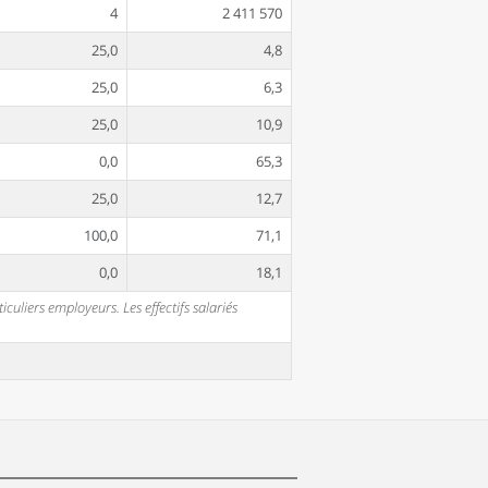
4
2 411 570
25,0
4,8
25,0
6,3
25,0
10,9
0,0
65,3
25,0
12,7
100,0
71,1
0,0
18,1
uliers employeurs. Les effectifs salariés