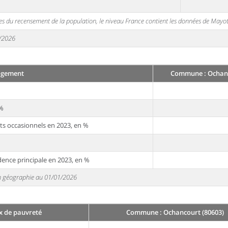
s du recensement de la population, le niveau France contient les données de Mayot
1/2026
ogement
Commune : Ochanc
 %
ts occasionnels en 2023, en %
dence principale en 2023, en %
 en géographie au 01/01/2026
x de pauvreté
Commune : Ochancourt (80603)