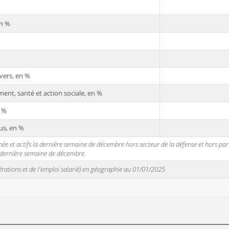
en %
vers, en %
ent, santé et action sociale, en %
n %
us, en %
 et actifs la dernière semaine de décembre hors secteur de la défense et hors partic
a dernière semaine de décembre.
unérations et de l'emploi salarié) en géographie au 01/01/2025