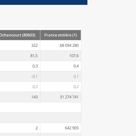
chancourt (80603)
France entière (1)
322
68 094 280
81,5
107,6
0,3
0,4
–0,1
0,1
0,3
0,2
143
31 274 741
2
642 905