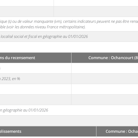
stique (s) ou de valeur manquante (vm), certains indicateurs peuvent ne pas être ren
ble (voir les données niveau France métropolitaine).
localisé social et fiscal en géographie au 01/01/2026
ns du recensement
Commune : Ochancourt (8
3
en 2023, en %
e en géographie au 01/01/2026
blissements
Commune : Ochan