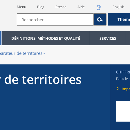
Menu
Blog
Presse
Aide
English
Thèm
DÉFINITIONS, MÉTHODES ET QUALITÉ
SERVICES
rateur de territoires -
CHIFFR
de territoires
Paru le 
Imp