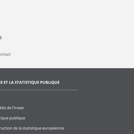
t
contact
EE ET LA STATISTIQUE PUBLIQUE
ités de l'Insee
stique publique
ruction de la statistique européenne