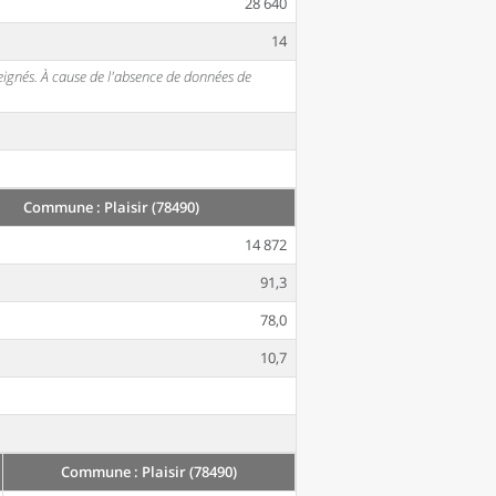
28 640
14
seignés. À cause de l'absence de données de
Commune : Plaisir (78490)
14 872
91,3
78,0
10,7
Commune : Plaisir (78490)