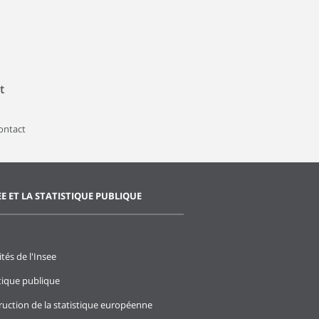
t
contact
EE ET LA STATISTIQUE PUBLIQUE
ités de l'Insee
stique publique
ruction de la statistique européenne