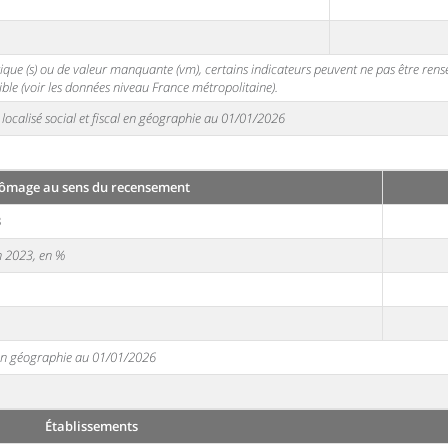
stique (s) ou de valeur manquante (vm), certains indicateurs peuvent ne pas être ren
ble (voir les données niveau France métropolitaine).
localisé social et fiscal en géographie au 01/01/2026
ômage au sens du recensement
3
en 2023, en %
e en géographie au 01/01/2026
Établissements