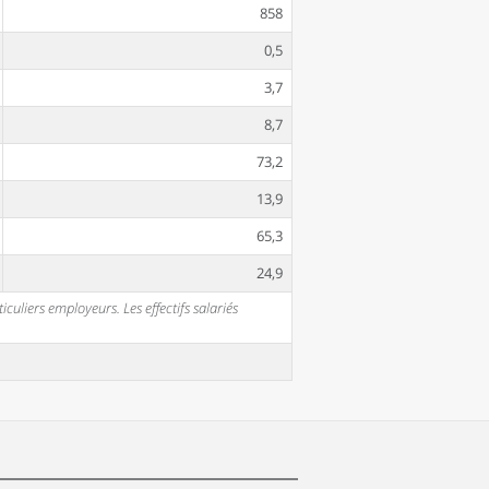
858
0,5
3,7
8,7
73,2
13,9
65,3
24,9
uliers employeurs. Les effectifs salariés