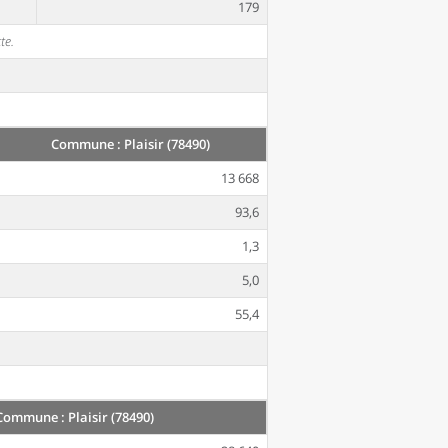
179
te.
Commune : Plaisir (78490)
13 668
93,6
1,3
5,0
55,4
Commune : Plaisir (78490)