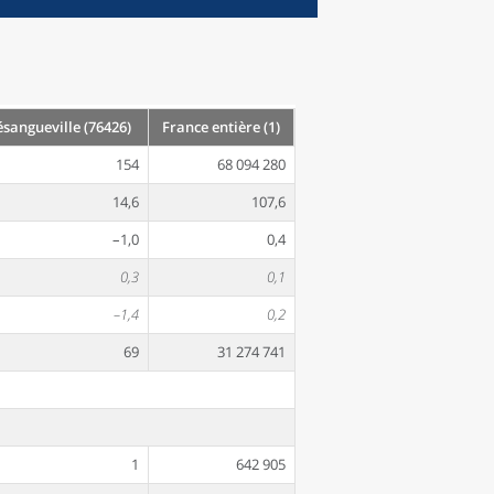
angueville (76426)
France entière (1)
154
68 094 280
14,6
107,6
–1,0
0,4
0,3
0,1
–1,4
0,2
69
31 274 741
1
642 905