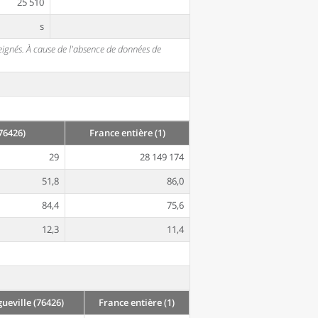
25 510
s
seignés. À cause de l'absence de données de
76426)
France entière (1)
29
28 149 174
51,8
86,0
84,4
75,6
12,3
11,4
eville (76426)
France entière (1)