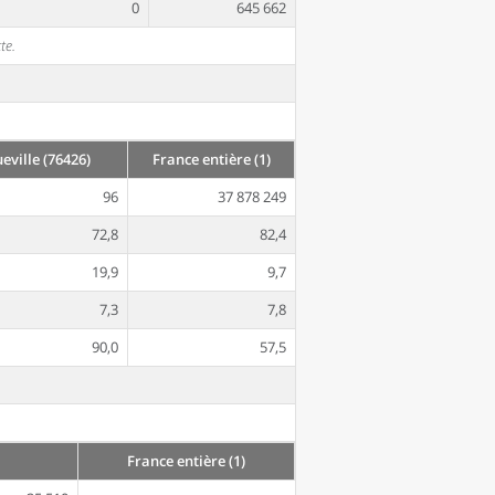
0
645 662
te.
ville (76426)
France entière (1)
96
37 878 249
72,8
82,4
19,9
9,7
7,3
7,8
90,0
57,5
France entière (1)