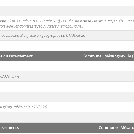
stique (s) ou de valeur manquante (vm), certains indicateurs peuvent ne pas être ren
ble (voir les données niveau France métropolitaine).
localisé social et fiscal en géographie au 01/01/2026
ns du recensement
Commune : Mésangueville (
3
en 2023, en %
e en géographie au 01/01/2026
lissements
Commune : Mésangu