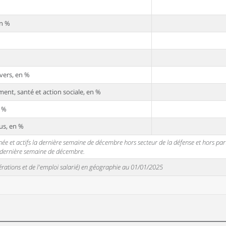
en %
vers, en %
ent, santé et action sociale, en %
n %
us, en %
 et actifs la dernière semaine de décembre hors secteur de la défense et hors partic
a dernière semaine de décembre.
unérations et de l'emploi salarié) en géographie au 01/01/2025