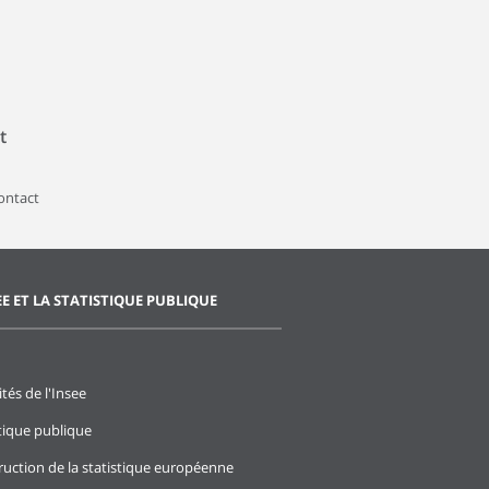
t
contact
EE ET LA STATISTIQUE PUBLIQUE
ités de l'Insee
stique publique
ruction de la statistique européenne