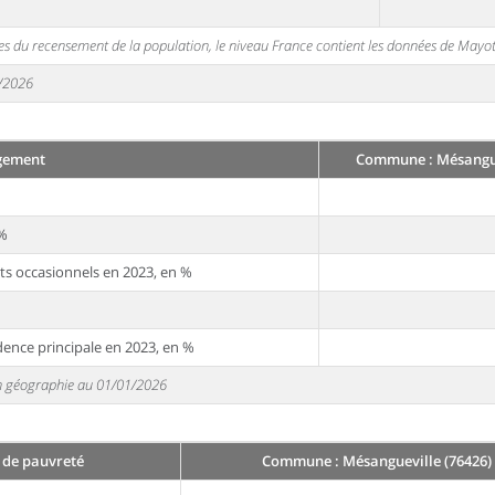
s du recensement de la population, le niveau France contient les données de Mayot
1/2026
gement
Commune : Mésangue
 %
ts occasionnels en 2023, en %
dence principale en 2023, en %
 en géographie au 01/01/2026
 de pauvreté
Commune : Mésangueville (76426)