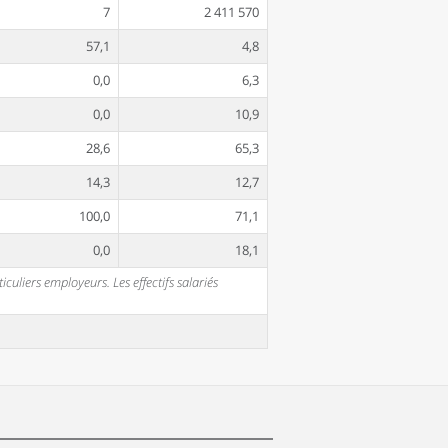
7
2 411 570
57,1
4,8
0,0
6,3
0,0
10,9
28,6
65,3
14,3
12,7
100,0
71,1
0,0
18,1
uliers employeurs. Les effectifs salariés