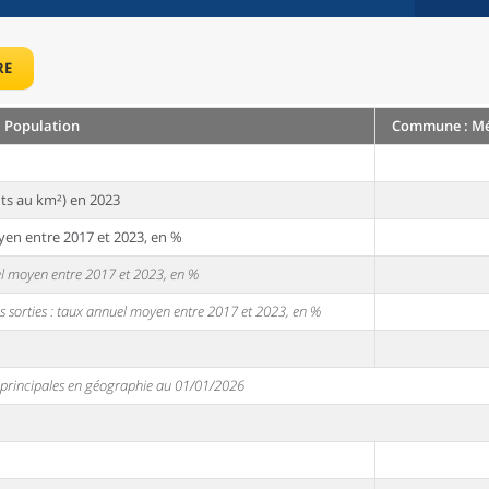
RE
Population
Commune : Més
ts au km²) en 2023
yen entre 2017 et 2023, en %
uel moyen entre 2017 et 2023, en %
s sorties : taux annuel moyen entre 2017 et 2023, en %
s principales en géographie au 01/01/2026