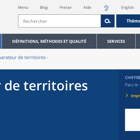
Menu
Blog
Presse
Aide
English
Thèm
DÉFINITIONS, MÉTHODES ET QUALITÉ
SERVICES
rateur de territoires -
CHIFFR
de territoires
Paru le 
Imp