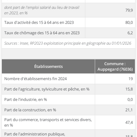
dont part de l'emploi salarié au lieu de travail
79,9
en 2023, en %
Taux d'activité des 15 à 64 ans en 2023
80,0
Taux de chômage des 15 à 64 ans en 2023
6,2
Sources : Insee, RP2023 exploitation principale en géographie au 01/01/2026
Commune :
Établissements
Auppegard (76036)
Nombre d'établissements fin 2024
19
Part de l'agriculture, sylviculture et pêche, en %
15,8
Part de l'industrie, en %
0,0
Part de la construction, en %
21,1
Part du commerce, transports et services divers,
47,4
en %
Part de l'administration publique,
15,8