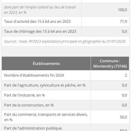
dont part de l'emploi salarié au lieu de travail
100,0
en 2023, en %
Taux d'activité des 15 à 64 ans en 2023
71,9
Taux de chômage des 15 à 64 ans en 2023
0,0
Sources : Insee, RP2023 exploitation principale en géographie au 01/01/2026
Commune :
Établissements
Montendry (73166)
Nombre d'établissements fin 2024
2
Part de l'agriculture, sylviculture et pêche, en %
0,0
Part de l'industrie, en %
0,0
Part de la construction, en %
0,0
Part du commerce, transports et services divers,
50,0
en %
Part de l'administration publique,
50,0