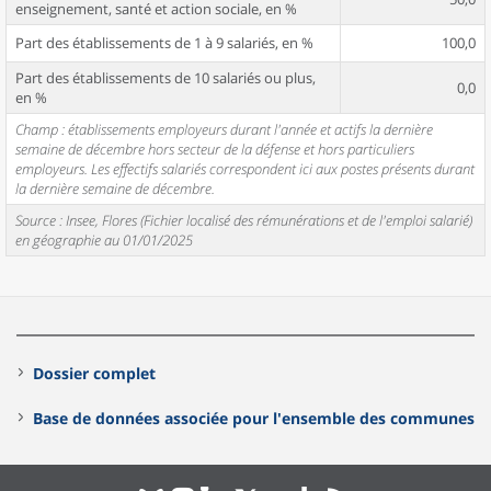
enseignement, santé et action sociale, en %
Part des établissements de 1 à 9 salariés, en %
100,0
Part des établissements de 10 salariés ou plus,
0,0
en %
Champ : établissements employeurs durant l'année et actifs la dernière
semaine de décembre hors secteur de la défense et hors particuliers
employeurs. Les effectifs salariés correspondent ici aux postes présents durant
la dernière semaine de décembre.
Source : Insee, Flores (Fichier localisé des rémunérations et de l'emploi salarié)
en géographie au 01/01/2025
Dossier complet
Base de données associée pour l'ensemble des communes