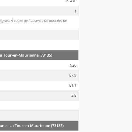
29 410
s
seignés. À cause de l'absence de données de
a Tour-en-Maurienne (73135)
526
87,9
81,1
3,8
e : La Tour-en-Maurienne (73135)