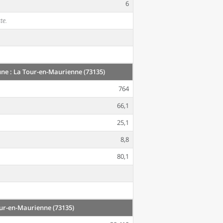
6
te.
e : La Tour-en-Maurienne (73135)
764
66,1
25,1
8,8
80,1
r-en-Maurienne (73135)