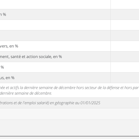
en %
vers, en %
ent, santé et action sociale, en %
n %
us, en %
 et actifs la dernière semaine de décembre hors secteur de la défense et hors partic
a dernière semaine de décembre.
unérations et de l'emploi salarié) en géographie au 01/01/2025