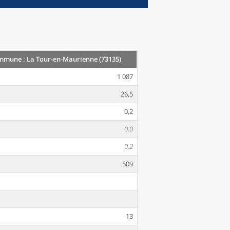
mune : La Tour-en-Maurienne (73135)
1 087
26,5
0,2
0,0
0,2
509
13