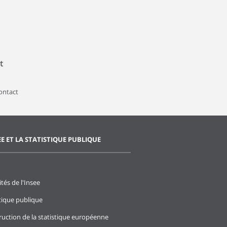
t
contact
EE ET LA STATISTIQUE PUBLIQUE
ités de l'Insee
stique publique
ruction de la statistique européenne