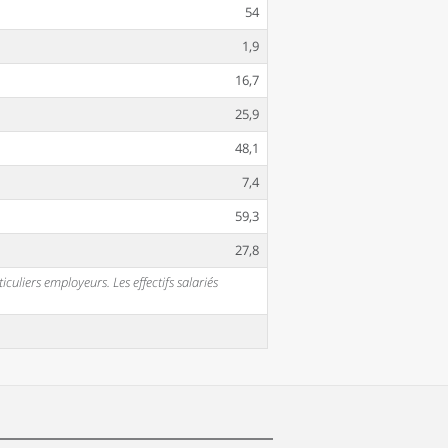
54
1,9
16,7
25,9
48,1
7,4
59,3
27,8
uliers employeurs. Les effectifs salariés