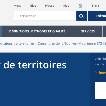
Menu
Blog
Presse
Aide
English
Thèm
DÉFINITIONS, MÉTHODES ET QUALITÉ
SERVICES
rateur de territoires - Commune de la Tour-en-Maurienne (731
CHIFFR
de territoires
Paru le 
Imp