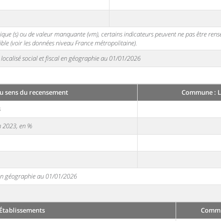
stique (s) ou de valeur manquante (vm), certains indicateurs peuvent ne pas être ren
ble (voir les données niveau France métropolitaine).
localisé social et fiscal en géographie au 01/01/2026
u sens du recensement
Commune : L
3
en 2023, en %
e en géographie au 01/01/2026
Établissements
Commun