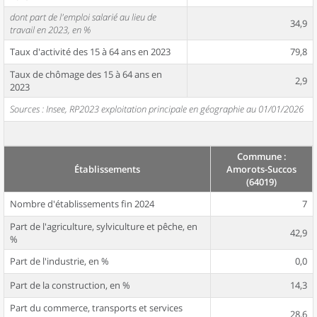
dont part de l'emploi salarié au lieu de
34,9
travail en 2023, en %
Taux d'activité des 15 à 64 ans en 2023
79,8
Taux de chômage des 15 à 64 ans en
2,9
2023
Sources : Insee, RP2023 exploitation principale en géographie au 01/01/2026
Commune :
Établissements
Amorots-Succos
(64019)
Nombre d'établissements fin 2024
7
Part de l'agriculture, sylviculture et pêche, en
42,9
%
Part de l'industrie, en %
0,0
Part de la construction, en %
14,3
Part du commerce, transports et services
28,6