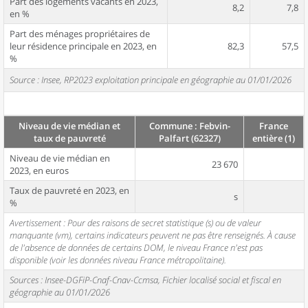
Part des logements vacants en 2023,
8,2
7,8
en %
Part des ménages propriétaires de
leur résidence principale en 2023, en
82,3
57,5
%
Source : Insee, RP2023 exploitation principale en géographie au 01/01/2026
Niveau de vie médian et
Commune : Febvin-
France
taux de pauvreté
Palfart (62327)
entière (1)
Niveau de vie médian en
23 670
2023, en euros
Taux de pauvreté en 2023, en
s
%
Avertissement : Pour des raisons de secret statistique (s) ou de valeur
manquante (vm), certains indicateurs peuvent ne pas être renseignés. À cause
de l'absence de données de certains DOM, le niveau France n'est pas
disponible (voir les données niveau France métropolitaine).
Sources : Insee-DGFiP-Cnaf-Cnav-Ccmsa, Fichier localisé social et fiscal en
géographie au 01/01/2026