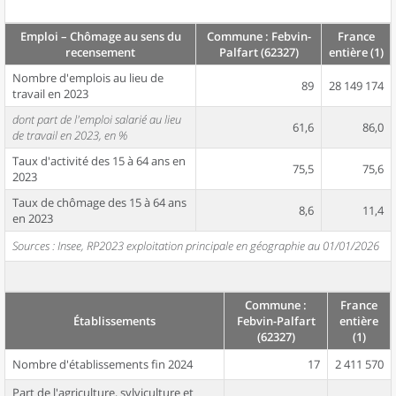
Emploi – Chômage au sens du
Commune : Febvin-
France
recensement
Palfart (62327)
entière (1)
Nombre d'emplois au lieu de
89
28 149 174
travail en 2023
dont part de l'emploi salarié au lieu
61,6
86,0
de travail en 2023, en %
Taux d'activité des 15 à 64 ans en
75,5
75,6
2023
Taux de chômage des 15 à 64 ans
8,6
11,4
en 2023
Sources : Insee, RP2023 exploitation principale en géographie au 01/01/2026
Commune :
France
Établissements
Febvin-Palfart
entière
(62327)
(1)
Nombre d'établissements fin 2024
17
2 411 570
Part de l'agriculture, sylviculture et