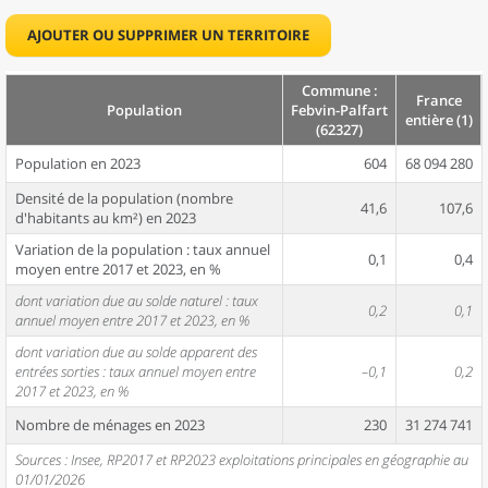
AJOUTER OU SUPPRIMER UN TERRITOIRE
Commune :
France
Population
Febvin-Palfart
entière (1)
(62327)
Population en 2023
604
68 094 280
Densité de la population (nombre
41,6
107,6
d'habitants au km²) en 2023
Variation de la population : taux annuel
0,1
0,4
moyen entre 2017 et 2023, en %
dont variation due au solde naturel : taux
0,2
0,1
annuel moyen entre 2017 et 2023, en %
dont variation due au solde apparent des
entrées sorties : taux annuel moyen entre
–0,1
0,2
2017 et 2023, en %
Nombre de ménages en 2023
230
31 274 741
Sources : Insee, RP2017 et RP2023 exploitations principales en géographie au
01/01/2026