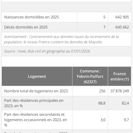
Naissances domiciliées en 2025
5
642 905
Décès domiciliés en 2025
7
645 662
Avertissement : Contrairement aux données issues du recensement de la
population, le niveau France contient les données de Mayotte.
Source : Insee, état civil en géographie au 01/01/2026
Commune :
France
Logement
Febvin-Palfart
entière (1)
(62327)
Nombre total de logements en 2023
256
37 878 249
Part des résidences principales en
88,8
82,4
2023, en %
Part des résidences secondaires et
logements occasionnels en 2023, en
3,0
9,7
%