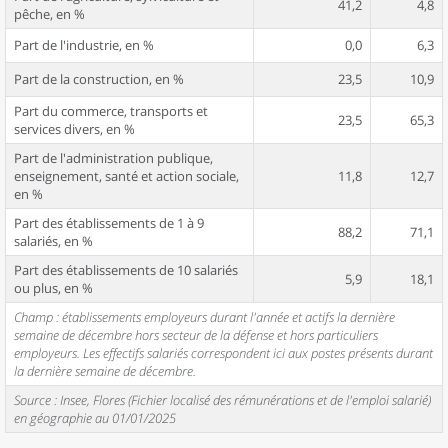
41,2
4,8
pêche, en %
Part de l'industrie, en %
0,0
6,3
Part de la construction, en %
23,5
10,9
Part du commerce, transports et
23,5
65,3
services divers, en %
Part de l'administration publique,
enseignement, santé et action sociale,
11,8
12,7
en %
Part des établissements de 1 à 9
88,2
71,1
salariés, en %
Part des établissements de 10 salariés
5,9
18,1
ou plus, en %
Champ : établissements employeurs durant l'année et actifs la dernière
semaine de décembre hors secteur de la défense et hors particuliers
employeurs. Les effectifs salariés correspondent ici aux postes présents durant
la dernière semaine de décembre.
Source : Insee, Flores (Fichier localisé des rémunérations et de l'emploi salarié)
en géographie au 01/01/2025