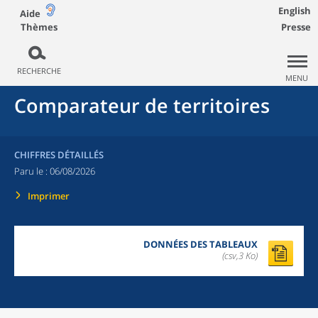
English
Aide
Thèmes
Presse
RECHERCHE
MENU
Comparateur de territoires
CHIFFRES DÉTAILLÉS
Paru le :
06/08/2026
Imprimer
DONNÉES DES TABLEAUX
(csv,3 Ko)