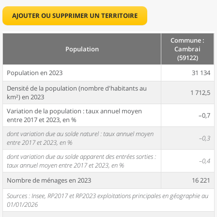
AJOUTER OU SUPPRIMER UN TERRITOIRE
Commune :
Population
Cambrai
(59122)
Population en 2023
31 134
Densité de la population (nombre d'habitants au
1 712,5
km²) en 2023
Variation de la population : taux annuel moyen
–0,7
entre 2017 et 2023, en %
dont variation due au solde naturel : taux annuel moyen
–0,3
entre 2017 et 2023, en %
dont variation due au solde apparent des entrées sorties :
–0,4
taux annuel moyen entre 2017 et 2023, en %
Nombre de ménages en 2023
16 221
Sources : Insee, RP2017 et RP2023 exploitations principales en géographie au
01/01/2026