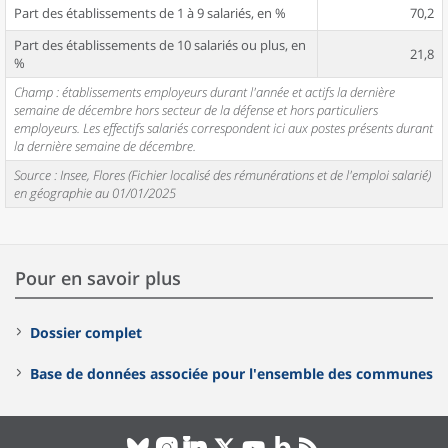
Part des établissements de 1 à 9 salariés, en %
70,2
Part des établissements de 10 salariés ou plus, en
21,8
%
Champ : établissements employeurs durant l'année et actifs la dernière
semaine de décembre hors secteur de la défense et hors particuliers
employeurs. Les effectifs salariés correspondent ici aux postes présents durant
la dernière semaine de décembre.
Source : Insee, Flores (Fichier localisé des rémunérations et de l'emploi salarié)
en géographie au 01/01/2025
Pour en savoir plus
Dossier complet
Base de données associée pour l'ensemble des communes