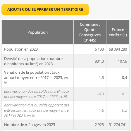
AJOUTER OU SUPPRIMER UN TERRITOIRE
Commune :
Quint-
France
Population
Fonsegrives
entière (1)
(31445)
Population en 2023
6 133
68 094 280
Densité de la population (nombre
831,0
107,6
d'habitants au km²) en 2023
Variation de la population : taux
annuel moyen entre 2017 et 2023, en
1,3
0,4
%
dont variation due au solde naturel : taux
–0,3
0,1
annuel moyen entre 2017 et 2023, en %
dont variation due au solde apparent des
entrées sorties : taux annuel moyen entre
1,6
0,2
2017 et 2023, en %
Nombre de ménages en 2023
2 925
31 274 741