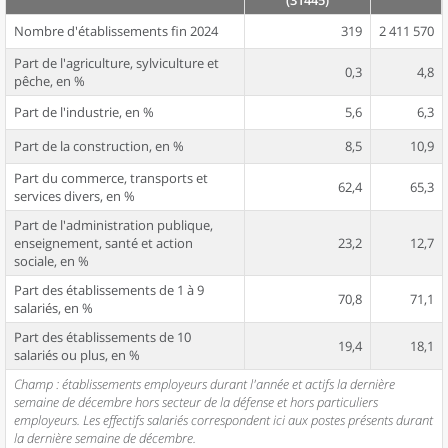
(31445)
Nombre d'établissements fin 2024
319
2 411 570
Part de l'agriculture, sylviculture et
0,3
4,8
pêche, en %
Part de l'industrie, en %
5,6
6,3
Part de la construction, en %
8,5
10,9
Part du commerce, transports et
62,4
65,3
services divers, en %
Part de l'administration publique,
enseignement, santé et action
23,2
12,7
sociale, en %
Part des établissements de 1 à 9
70,8
71,1
salariés, en %
Part des établissements de 10
19,4
18,1
salariés ou plus, en %
Champ : établissements employeurs durant l'année et actifs la dernière
semaine de décembre hors secteur de la défense et hors particuliers
employeurs. Les effectifs salariés correspondent ici aux postes présents durant
la dernière semaine de décembre.