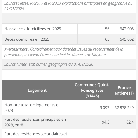
Sources : Insee, RP2017 et RP2023 exploitations principales en géographie au
01/01/2026
Naissances domiciliées en 2025
56
642 905
Décès domiciliés en 2025
65
645 662
Avertissement : Contrairement aux données issues du recensement de la
population, le niveau France contient les données de Mayotte.
Source : Insee, état civil en géographie au 01/01/2026
Commune : Quint-
France
Logement
Fonsegrives
entière (1)
(31445)
Nombre total de logements en
3 097
37 878 249
2023
Part des résidences principales en
94,5
82,4
2023, en %
Part des résidences secondaires et