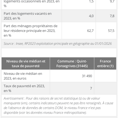
logements occasionnels en 2023, en
1,5
9,7
%
Part des logements vacants en
4,0
7,8
2023, en %
Part des ménages propriétaires de
leur résidence principale en 2023,
62,7
57,5
en %
Source : Insee, RP2023 exploitation principale en géographie au 01/01/2026
Niveau de vie médian et
Commune : Quint-
France
taux de pauvreté
Fonsegrives (31445)
entière (1)
Niveau de vie médian en
31 490
2023, en euros
Taux de pauvreté en 2023,
7
en %
Avertissement : Pour des raisons de secret statistique (s) ou de valeur
manquante (vm), certains indicateurs peuvent ne pas être renseignés. À cause
de l'absence de données de certains DOM, le niveau France n'est pas
disponible (voir les données niveau France métropolitaine).