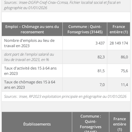
Sources : Insee-DGFiP-Cnaf-Cnav-Ccmsa, Fichier localisé social et fiscal en
géographie au 01/01/2026
Emploi – Chômage au sens du
Commune : Quint-
France
recensement
Fonsegrives (31445)
entière (1)
Nombre d'emplois au lieu de
3 437
28 149 174
travail en 2023
dont part de l'emploi salarié au
82,3
86,0
lieu de travail en 2023, en %
Taux d'activité des 15 à 64 ans
81,5
75,6
en 2023
Taux de chômage des 15 à 64
7,0
11,4
ans en 2023
Sources : Insee, RP2023 exploitation principale en géographie au 01/01/2026
Commune :
France
Quint-
Établissements
entière
Fonsegrives
(1)