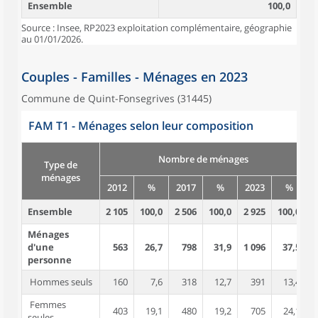
Ensemble
100,0
Source : Insee, RP2023 exploitation complémentaire, géographie
au 01/01/2026.
Couples - Familles - Ménages en 2023
Commune de Quint-Fonsegrives (31445)
FAM T1 - Ménages selon leur composition
Nombre de ménages
Type de
ménages
2012
%
2017
%
2023
%
Ensemble
2 105
100,0
2 506
100,0
2 925
100,0
4
Ménages
d'une
563
26,7
798
31,9
1 096
37,5
personne
Hommes seuls
160
7,6
318
12,7
391
13,4
Femmes
403
19,1
480
19,2
705
24,1
seules