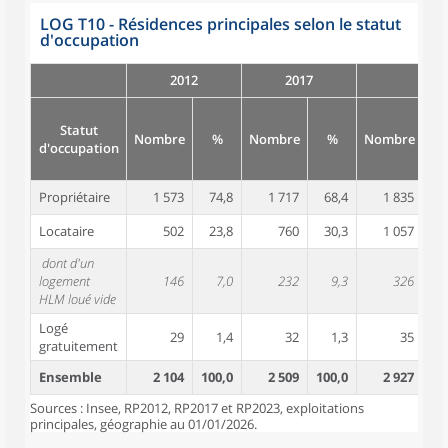
LOG T10 - Résidences principales selon le statut
d'occupation
2012
2017
Statut
Nombre
%
Nombre
%
Nombre
d'occupation
Propriétaire
1 573
74,8
1 717
68,4
1 835
6
Locataire
502
23,8
760
30,3
1 057
3
dont d'un
logement
146
7,0
232
9,3
326
1
HLM loué vide
Logé
29
1,4
32
1,3
35
gratuitement
Ensemble
2 104
100,0
2 509
100,0
2 927
10
Sources : Insee, RP2012, RP2017 et RP2023, exploitations
principales, géographie au 01/01/2026.