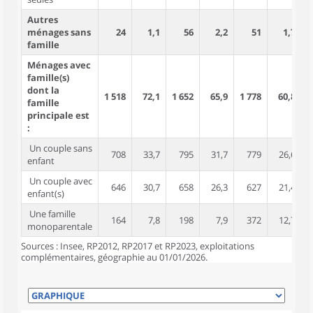
Autres
ménages sans
24
1,1
56
2,2
51
1,7
famille
Ménages avec
famille(s)
dont la
1 518
72,1
1 652
65,9
1 778
60,8
4
famille
principale est
:
Un couple sans
708
33,7
795
31,7
779
26,6
1
enfant
Un couple avec
646
30,7
658
26,3
627
21,4
2
enfant(s)
Une famille
164
7,8
198
7,9
372
12,7
monoparentale
Sources : Insee, RP2012, RP2017 et RP2023, exploitations
complémentaires, géographie au 01/01/2026.