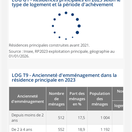
type de logement et la période d'achèvement
Résidences principales construites avant 2021.
Source : Insee, RP2023 exploitation principale, géographie au
01/01/2026.
LOG T9 - Ancienneté d'emménagement dans la
résidence principale en 2023
Nombre
Nombre
Part des
Population
Ancienneté
pièc
de
ménages
des
d'emménagement
ménages
en %
ménages
logement
Depuis moins de 2
512
17,5
1 004
3,2
ans
De 2 à 4 ans
552
18,9
1 192
3,7