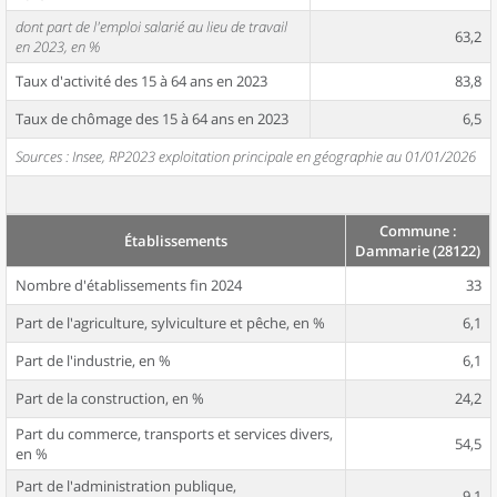
dont part de l'emploi salarié au lieu de travail
63,2
en 2023, en %
Taux d'activité des 15 à 64 ans en 2023
83,8
Taux de chômage des 15 à 64 ans en 2023
6,5
Sources : Insee, RP2023 exploitation principale en géographie au 01/01/2026
Commune :
Établissements
Dammarie (28122)
Nombre d'établissements fin 2024
33
Part de l'agriculture, sylviculture et pêche, en %
6,1
Part de l'industrie, en %
6,1
Part de la construction, en %
24,2
Part du commerce, transports et services divers,
54,5
en %
Part de l'administration publique,
9,1