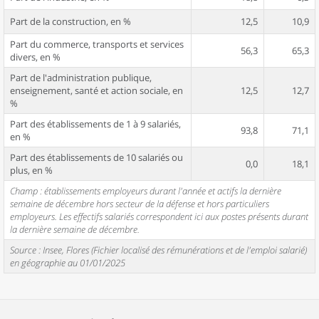
Part de la construction, en %
12,5
10,9
Part du commerce, transports et services
56,3
65,3
divers, en %
Part de l'administration publique,
enseignement, santé et action sociale, en
12,5
12,7
%
Part des établissements de 1 à 9 salariés,
93,8
71,1
en %
Part des établissements de 10 salariés ou
0,0
18,1
plus, en %
Champ : établissements employeurs durant l'année et actifs la dernière
semaine de décembre hors secteur de la défense et hors particuliers
employeurs. Les effectifs salariés correspondent ici aux postes présents durant
la dernière semaine de décembre.
Source : Insee, Flores (Fichier localisé des rémunérations et de l'emploi salarié)
en géographie au 01/01/2025