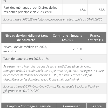
%
Part des ménages propriétaires de leur
66,6
57,5
résidence principale en 2023, en %
Source : Insee, RP2023 exploitation principale en géographie au 01/01/2026
Niveau de vie médian et taux
Commune : Émagny
France
de pauvreté
(25217)
entière (1)
Niveau de vie médian en 2023,
25 150
en euros
Taux de pauvreté en 2023, en %
s
Avertissement : Pour des raisons de secret statistique (s) ou de valeur
manquante (vm), certains indicateurs peuvent ne pas être renseignés. À cause
de l'absence de données de certains DOM, le niveau France n'est pas
disponible (voir les données niveau France métropolitaine).
Sources : Insee-DGFiP-Cnaf-Cnav-Ccmsa, Fichier localisé social et fiscal en
géographie au 01/01/2026
Emploi – Chômage au sens du
Commune :
France