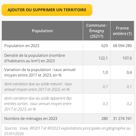
AJOUTER OU SUPPRIMER UN TERRITOIRE
Commune :
France
Population
Émagny
entière (1)
(25217)
Population en 2023
629
68 094 280
Densité de la population (nombre
122,1
107,6
d'habitants au km²) en 2023
Variation de la population : taux annuel
1,0
0,4
moyen entre 2017 et 2023, en %
dont variation due au solde naturel : taux
0,7
0,1
annuel moyen entre 2017 et 2023, en %
dont variation due au solde apparent des
entrées sorties : taux annuel moyen entre
0,3
0,2
2017 et 2023, en %
Nombre de ménages en 2023
280
31 274 741
Sources : Insee, RP2017 et RP2023 exploitations principales en géographie au
01/01/2026