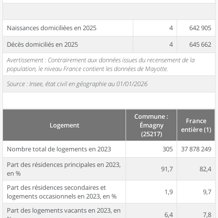
Naissances domiciliées en 2025
4
642 905
Décès domiciliés en 2025
4
645 662
Avertissement : Contrairement aux données issues du recensement de la
population, le niveau France contient les données de Mayotte.
Source : Insee, état civil en géographie au 01/01/2026
Commune :
France
Logement
Émagny
entière (1)
(25217)
Nombre total de logements en 2023
305
37 878 249
Part des résidences principales en 2023,
91,7
82,4
en %
Part des résidences secondaires et
1,9
9,7
logements occasionnels en 2023, en %
Part des logements vacants en 2023, en
6,4
7,8