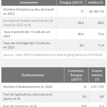
recensement
Émagny (25217)
entière (1)
Nombre d'emplois au lieu de travail
77
28 149 174
en 2023
dont part de l'emploi salarié au lieu de
68,4
86,0
travail en 2023, en %
Taux d'activité des 15 à 64 ans en
80,4
75,6
2023
Taux de chômage des 15 à 64 ans
8,0
11,4
en 2023
Sources : Insee, RP2023 exploitation principale en géographie au 01/01/2026
Commune :
France
Établissements
Émagny
entière
(25217)
(1)
Nombre d'établissements fin 2024
16
2 411 570
Part de l'agriculture, sylviculture et
0,0
4,8
pêche, en %
Part de l'industrie, en %
18,8
6,3