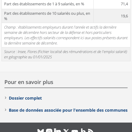
Part des établissements de 1 à 9 salariés, en %
71,4
Part des établissements de 10 salariés ou plus, en
19,6
%
Champ : établissements employeurs durant l'année et actifs la dernière
semaine de décembre hors secteur de la défense et hors particuliers
employeurs. Les effectifs salariés correspondent ici aux postes présents durant
la dernière semaine de décembre.
Source : Insee, Flores (Fichier localisé des rémunérations et de l'emploi salarié)
en géographie au 01/01/2025
Pour en savoir plus
Dossier complet
Base de données associée pour l'ensemble des communes