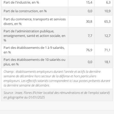
Part de l'industrie, en %
15,4
6,3
Part de la construction, en %
0,0
10,9
Part du commerce, transports et services
30,8
65,3
divers, en %
Part de l'administration publique,
enseignement, santé et action sociale, en
7,7
12,7
%
Part des établissements de 1 à 9 salariés,
76,9
71,1
en %
Part des établissements de 10 salariés ou
0,0
18,1
plus, en %
Champ : établissements employeurs durant l'année et actifs la dernière
semaine de décembre hors secteur de la défense et hors particuliers
employeurs. Les effectifs salariés correspondent ici aux postes présents durant
la dernière semaine de décembre.
Source : Insee, Flores (Fichier localisé des rémunérations et de l'emploi salarié)
en géographie au 01/01/2025