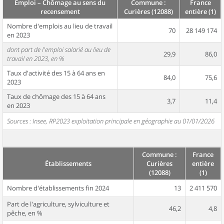
Emploi – Chômage au sens du
Commune :
France
recensement
Curières (12088)
entière (1)
Nombre d'emplois au lieu de travail
70
28 149 174
en 2023
dont part de l'emploi salarié au lieu de
29,9
86,0
travail en 2023, en %
Taux d'activité des 15 à 64 ans en
84,0
75,6
2023
Taux de chômage des 15 à 64 ans
3,7
11,4
en 2023
Sources : Insee, RP2023 exploitation principale en géographie au 01/01/2026
Commune :
France
Établissements
Curières
entière
(12088)
(1)
Nombre d'établissements fin 2024
13
2 411 570
Part de l'agriculture, sylviculture et
46,2
4,8
pêche, en %