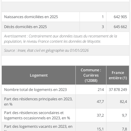
Naissances domiciliées en 2025
1
642 905
Décès domiciliés en 2025
3
645 662
Avertissement : Contrairement aux données issues du recensement de la
population, le niveau France contient les données de Mayotte.
Source : Insee, état civil en géographie au 01/01/2026
Commune :
France
Logement
Curières
entière (1)
(12088)
Nombre total de logements en 2023
214
37 878 249
Part des résidences principales en 2023,
47,7
82,4
en %
Part des résidences secondaires et
37,2
9,7
logements occasionnels en 2023, en %
Part des logements vacants en 2023, en
15,1
7,8