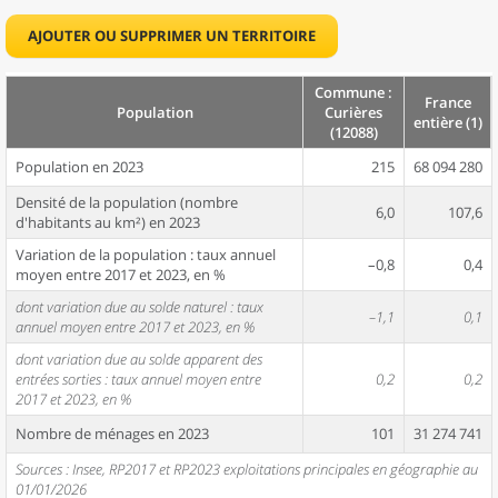
AJOUTER OU SUPPRIMER UN TERRITOIRE
Commune :
France
Population
Curières
entière (1)
(12088)
Population en 2023
215
68 094 280
Densité de la population (nombre
6,0
107,6
d'habitants au km²) en 2023
Variation de la population : taux annuel
–0,8
0,4
moyen entre 2017 et 2023, en %
dont variation due au solde naturel : taux
–1,1
0,1
annuel moyen entre 2017 et 2023, en %
dont variation due au solde apparent des
entrées sorties : taux annuel moyen entre
0,2
0,2
2017 et 2023, en %
Nombre de ménages en 2023
101
31 274 741
Sources : Insee, RP2017 et RP2023 exploitations principales en géographie au
01/01/2026