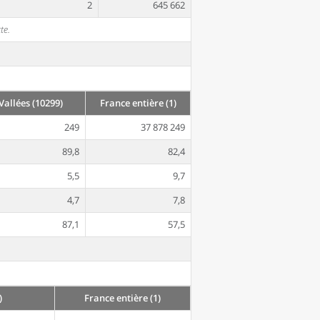
2
645 662
te.
allées (10299)
France entière (1)
249
37 878 249
89,8
82,4
5,5
9,7
4,7
7,8
87,1
57,5
)
France entière (1)