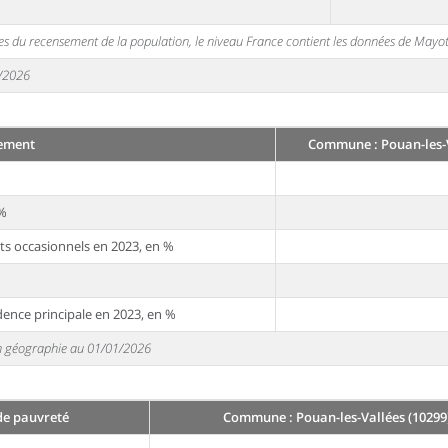
s du recensement de la population, le niveau France contient les données de Mayot
1/2026
ement
Commune : Pouan-les-V
 %
ts occasionnels en 2023, en %
dence principale en 2023, en %
 en géographie au 01/01/2026
de pauvreté
Commune : Pouan-les-Vallées (10299