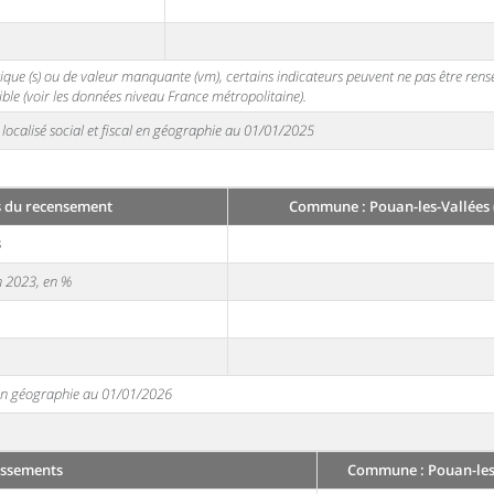
stique (s) ou de valeur manquante (vm), certains indicateurs peuvent ne pas être ren
ble (voir les données niveau France métropolitaine).
localisé social et fiscal en géographie au 01/01/2025
 du recensement
Commune : Pouan-les-Vallées 
3
en 2023, en %
e en géographie au 01/01/2026
issements
Commune : Pouan-les-