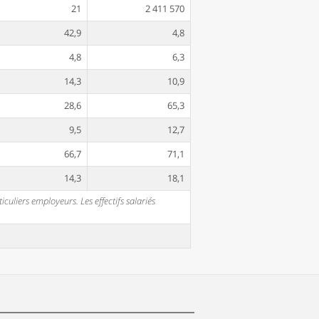
21
2 411 570
42,9
4,8
4,8
6,3
14,3
10,9
28,6
65,3
9,5
12,7
66,7
71,1
14,3
18,1
uliers employeurs. Les effectifs salariés