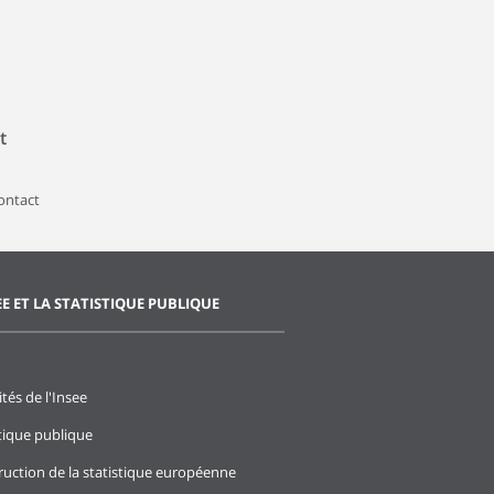
t
contact
EE ET LA STATISTIQUE PUBLIQUE
ités de l'Insee
stique publique
ruction de la statistique européenne