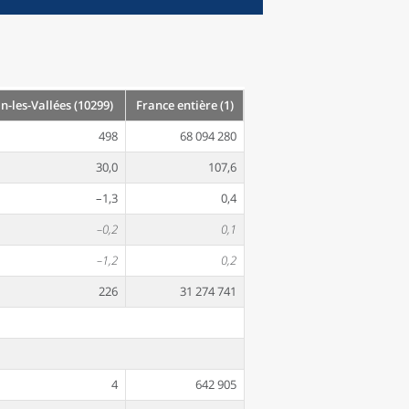
-les-Vallées (10299)
France entière (1)
498
68 094 280
30,0
107,6
–1,3
0,4
–0,2
0,1
–1,2
0,2
226
31 274 741
4
642 905