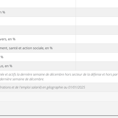
en %
vers, en %
ent, santé et action sociale, en %
n %
us, en %
 et actifs la dernière semaine de décembre hors secteur de la défense et hors partic
a dernière semaine de décembre.
unérations et de l'emploi salarié) en géographie au 01/01/2025