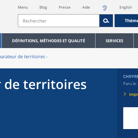
Menu
Blog
Presse
Aide
English
Thèm
DÉFINITIONS, MÉTHODES ET QUALITÉ
SERVICES
rateur de territoires -
CHIFFR
de territoires
Paru le 
Imp