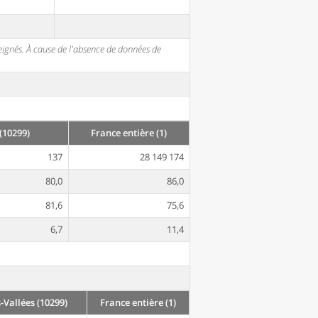
seignés. À cause de l'absence de données de
(10299)
France entière (1)
137
28 149 174
80,0
86,0
81,6
75,6
6,7
11,4
Vallées (10299)
France entière (1)