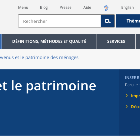
Menu
Blog
Presse
Aide
English
Thèm
DÉFINITIONS, MÉTHODES ET QUALITÉ
SERVICES
evenus et le patrimoine des ménages
INSEE 
t le patrimoine
Paru le 
Imp
Déco