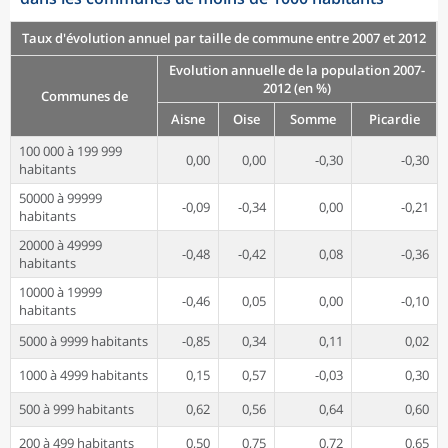
Taux d'évolution annuel par taille de commune entre 2007 et 2012
Evolution annuelle de la population 2007-
2012 (en %)
Communes de
Aisne
Oise
Somme
Picardie
100 000 à 199 999
0,00
0,00
-0,30
-0,30
habitants
50000 à 99999
-0,09
-0,34
0,00
-0,21
habitants
20000 à 49999
-0,48
-0,42
0,08
-0,36
habitants
10000 à 19999
-0,46
0,05
0,00
-0,10
habitants
5000 à 9999 habitants
-0,85
0,34
0,11
0,02
1000 à 4999 habitants
0,15
0,57
-0,03
0,30
500 à 999 habitants
0,62
0,56
0,64
0,60
200 à 499 habitants
0,50
0,75
0,72
0,65