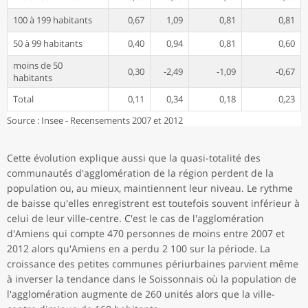
100 à 199 habitants
0,67
1,09
0,81
0,81
50 à 99 habitants
0,40
0,94
0,81
0,60
moins de 50
0,30
-2,49
-1,09
-0,67
habitants
Total
0,11
0,34
0,18
0,23
Source : Insee - Recensements 2007 et 2012
Cette évolution explique aussi que la quasi-totalité des
communautés d'agglomération de la région perdent de la
population ou, au mieux, maintiennent leur niveau. Le rythme
de baisse qu'elles enregistrent est toutefois souvent inférieur à
celui de leur ville-centre. C'est le cas de l'agglomération
d'Amiens qui compte 470 personnes de moins entre 2007 et
2012 alors qu'Amiens en a perdu 2 100 sur la période. La
croissance des petites communes périurbaines parvient même
à inverser la tendance dans le Soissonnais où la population de
l'agglomération augmente de 260 unités alors que la ville-