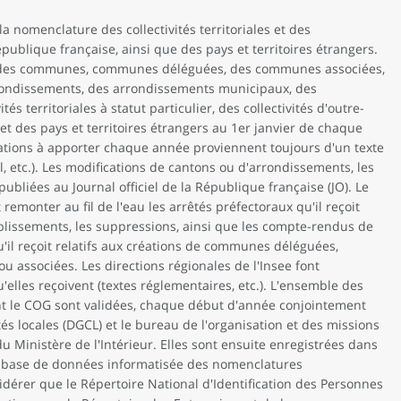
la nomenclature des collectivités territoriales et des
épublique française, ainsi que des pays et territoires étrangers.
és des communes, communes déléguées, des communes associées,
rondissements, des arrondissements municipaux, des
és territoriales à statut particulier, des collectivités d'outre-
t des pays et territoires étrangers au 1er janvier de chaque
cations à apporter chaque année proviennent toujours d'un texte
l, etc.). Les modifications de cantons ou d'arrondissements, les
bliées au Journal officiel de la République française (JO). Le
 remonter au fil de l'eau les arrêtés préfectoraux qu'il reçoit
blissements, les suppressions, ainsi que les compte-rendus de
'il reçoit relatifs aux créations de communes déléguées,
associées. Les directions régionales de l'Insee font
elles reçoivent (textes réglementaires, etc.). L'ensemble des
t le COG sont validées, chaque début d'année conjointement
tés locales (DGCL) et le bureau de l'organisation et des missions
du Ministère de l'Intérieur. Elles sont ensuite enregistrées dans
a base de données informatisée des nomenclatures
dérer que le Répertoire National d'Identification des Personnes