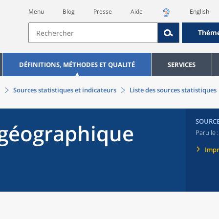
Menu
Blog
Presse
Aide
English
Thèm
DÉFINITIONS, MÉTHODES ET QUALITÉ
SERVICES
Sources statistiques et indicateurs
Liste des sources statistiques
SOURC
l géographique
Paru le 
Imp