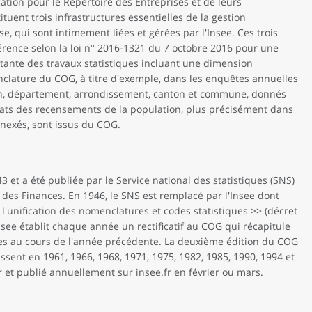
cation pour le Répertoire des Entreprises et de leurs
tuent trois infrastructures essentielles de la gestion
e, qui sont intimement liées et gérées par l'Insee. Ces trois
érence selon la loi n° 2016-1321 du 7 octobre 2016 pour une
ante des travaux statistiques incluant une dimension
clature du COG, à titre d'exemple, dans les enquêtes annuelles
n, département, arrondissement, canton et commune, donnés
ltats des recensements de la population, plus précisément dans
nnexés, sont issus du COG.
 et a été publiée par le Service national des statistiques (SNS)
 des Finances. En 1946, le SNS est remplacé par l'Insee dont
r l'unification des nomenclatures et codes statistiques >> (décret
Insee établit chaque année un rectificatif au COG qui récapitule
es au cours de l'année précédente. La deuxième édition du COG
ssent en 1961, 1966, 1968, 1971, 1975, 1982, 1985, 1990, 1994 et
r et publié annuellement sur insee.fr en février ou mars.