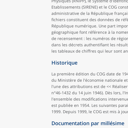
Physiques (RNIPP), le Système d'Identifi
Etablissements (SIRENE) et le COG consti
administrative de la République français
fichiers constituent des données de réf
République numérique. Une part import
géographique font référence à la nomen
de recensement : les numéros de régio
dans les décrets authentifiant les résu
les tableaux de chiffres qui leur sont a
Historique
La première édition du COG date de 1943
du Ministère de l'économie nationale et
l'une des attributions est de << Réalise
n°46-1432 du 14 juin 1946). Dès lors, l'
l'ensemble des modifications intervenu
est publiée en 1954. Les suivantes parai
1999. Depuis 1999, le COG est mis à jou
Documentation par millésime