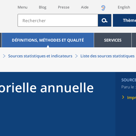
Menu
Blog
Presse
Aide
English
Thèm
DÉFINITIONS, MÉTHODES ET QUALITÉ
SERVICES
Sources statistiques et indicateurs
Liste des sources statistiques
SOURC
rielle annuelle
Paru le 
Imp