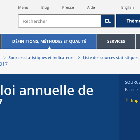
Menu
Blog
Presse
Aide
English
Thèm
DÉFINITIONS, MÉTHODES ET QUALITÉ
SERVICES
Sources statistiques et indicateurs
Liste des sources statistiques
2017
SOURC
oi annuelle de
Paru le 
7
Imp