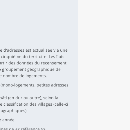
 d'adresses est actualisée via une
inquième du territoire. Les îlots
partir des données du recensement
n le groupement géographique de
 le nombre de logements.
se (mono-logements, petites adresses
bâti (en dur ou autre), selon la
classification des villages (celle-ci
mographiques).
ue année.
ines de << référence >>.