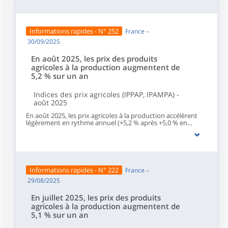
fruits et légumes (y compris les pommes de terre), fleurs
coupées et plantes en pots – se replient (‑1,1 % après +0,6 %
en août).Sur un an, les prix d’achat des moyens de
production agricole confirment leur retour à la hausse
Informations rapides - N° 252
France –
(+0,3 % en septembre, après +0,2 % en août et ‑0,2 % en
juillet). Ils sont quasi stables sur un mois (‑0,1 % après
30/09/2025
‑0,6 %).
En août 2025, les prix des produits
agricoles à la production augmentent de
5,2 % sur un an
Indices des prix agricoles (IPPAP, IPAMPA) -
août 2025
En août 2025, les prix agricoles à la production accélèrent
légèrement en rythme annuel (+5,2 % après +5,0 % en
juillet). Sur un mois, les prix à la production des produits
agricoles non impactés par un caractère saisonnier – hors
fruits et légumes (y compris les pommes de terre), fleurs
coupées et plantes en pots – accélèrent aussi (+0,5 % après
+0,1 % en juillet).Sur un an, les prix d’achat des moyens de
production agricole repartent légèrement à la hausse
Informations rapides - N° 222
France –
(+0,2 % en août, après ‑0,2 % en juillet), pour la première fois
depuis avril 2023. Ils se replient sur un mois (‑0,6 % après
29/08/2025
+0,3 %).
En juillet 2025, les prix des produits
agricoles à la production augmentent de
5,1 % sur un an