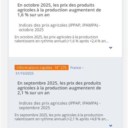
En octobre 2025, les prix des produits
agricoles à la production augmentent de
1,6 % sur un an
Indices des prix agricoles (IPPAP, IPAMPA) -
octobre 2025
En octobre 2025, les prix agricoles à la production
ralentissent en rythme annuel (+1,6 % après +2,4 % en
septembre et +5,1 % en août). Sur un mois, les prix à la
production des produits agricoles non impactés par un
caractère saisonnier – hors fruits et légumes (y compris les
pommes de terre), fleurs coupées et plantes en pots –
rebondissent (+0,6 % après ‑1,2 % en septembre).Sur un an,
les prix d’achat des moyens de production agricole sont
Informations rapides - N° 276
France –
quasi stables (‑0,1 % en octobre après +0,2 % en
septembre). Ils sont aussi quasi stables sur un mois (‑0,1 %
31/10/2025
après ‑0,2 %).
En septembre 2025, les prix des produits
agricoles à la production augmentent de
2,1 % sur un an
Indices des prix agricoles (IPPAP, IPAMPA) -
septembre 2025
En septembre 2025, les prix agricoles à la production
ralentissent en rythme annuel (+2,1 % après +4,8 % en
août). Sur un mois, les prix à la production des produits
agricoles non impactés par un caractère saisonnier – hors