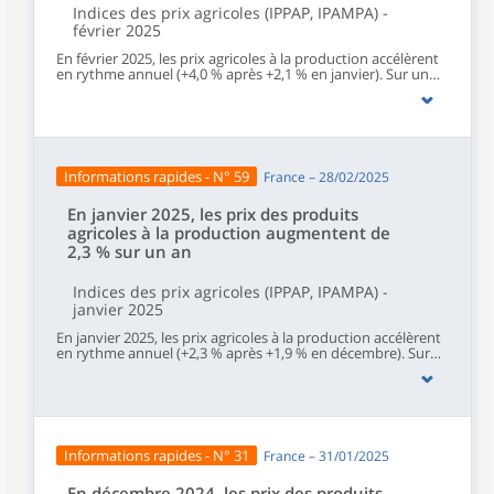
Indices des prix agricoles (IPPAP, IPAMPA) -
février 2025
En février 2025, les prix agricoles à la production accélèrent
en rythme annuel (+4,0 % après +2,1 % en janvier). Sur un
mois, les prix à la production des produits agricoles non
impactés par un caractère saisonnier – hors fruits et
légumes (y compris les pommes de terre), fleurs coupées et
plantes en pots – accélèrent (+0,6 % après +0,2 % en janvier
et +0,4 % en décembre).Les prix d’achat des moyens de
production agricole reculent sur un an pour le vingt-
Informations rapides - N° 59
France – 28/02/2025
deuxième mois consécutif (‑1,0 % en février après ‑0,7 % en
janvier). Ils sont quasi stables sur un mois (+0,1 % après
+1,0 %).
En janvier 2025, les prix des produits
agricoles à la production augmentent de
2,3 % sur un an
Indices des prix agricoles (IPPAP, IPAMPA) -
janvier 2025
En janvier 2025, les prix agricoles à la production accélèrent
en rythme annuel (+2,3 % après +1,9 % en décembre). Sur
un mois, les prix à la production des produits agricoles non
impactés par un caractère saisonnier – hors fruits et
légumes (y compris les pommes de terre), fleurs coupées et
plantes en pots – sont quasi stables (+0,1 % après +0,6 % en
décembre et +1,7 % en novembre).Les prix d’achat des
moyens de production agricole reculent sur un an pour le
Informations rapides - N° 31
France – 31/01/2025
vingt-et-unième mois consécutif (‑0,8 % en janvier après
‑2,1 % en décembre). Ils accélèrent sur un mois (+1,0 %
après +0,2 %).
En décembre 2024, les prix des produits