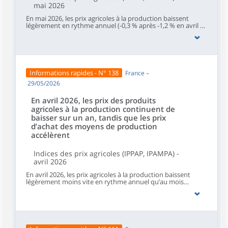
mai 2026
En mai 2026, les prix agricoles à la production baissent
légèrement en rythme annuel (‑0,3 % après ‑1,2 % en avril et
‑1,3 % en mars). Sur un mois, les prix à la production des
produits agricoles non impactés par un caractère saisonnier
– hors fruits et légumes (y compris les pommes de terre) et
produits de l’horticulture – repartent à la hausse (+0,4 %
après ‑1,1 % en avril et ‑0,1 % en mars).Sur un an, les prix
d’achat des moyens de production agricole ralentissent
Informations rapides - N° 138
France –
mais restent en forte hausse (+6,8 % après +7,5 % en avril).
Ils se replient sur un mois (‑1,0 % après +1,4 %).
29/05/2026
En avril 2026, les prix des produits
agricoles à la production continuent de
baisser sur un an, tandis que les prix
d’achat des moyens de production
accélèrent
Indices des prix agricoles (IPPAP, IPAMPA) -
avril 2026
En avril 2026, les prix agricoles à la production baissent
légèrement moins vite en rythme annuel qu’au mois
précédent (‑1,1 % après ‑1,4 % en mars et ‑1,2 % en février).
Sur un mois, la baisse des prix à la production des produits
agricoles non impactés par un caractère saisonnier – hors
fruits et légumes (y compris les pommes de terre) et
produits de l’horticulture – s’amplifie à nouveau (‑1,0 %
après ‑0,1 % en mars et ‑0,9 % en février).Sur un an, les prix