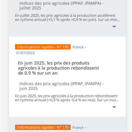
Indices des prix agricoles (IPPAP, IPAMPA) -
juillet 2025
En juillet 2025, les prix agricoles à la production accélèrent
en rythme annuel (+5,1 % après +0,9 % en juin). Sur un mois,
les prix à la production des produits agricoles non impactés
par un caractère saisonnier – hors fruits et légumes (y
compris les pommes de terre), fleurs coupées et plantes en
pots – sont quasi stables (‑0,1 % après +1,0 % en juin).Les
prix d’achat des moyens de production agricole reculent sur
un an pour le vingt-septième mois consécutif (‑0,2 % en
Informations rapides - N° 195
France –
juillet après ‑0,6 % en juin). Ils ralentissent sur un mois
(+0,2 % après +0,5 %).
31/07/2025
En juin 2025, les prix des produits
agricoles à la production rebondissent
de 0,9 % sur un an
Indices des prix agricoles (IPPAP, IPAMPA) -
juin 2025
En juin 2025, les prix agricoles à la production rebondissent
en rythme annuel (+0,9 % après ‑0,4 % en mai). Sur un mois,
les prix à la production des produits agricoles non impactés
par un caractère saisonnier – hors fruits et légumes (y
compris les pommes de terre), fleurs coupées et plantes en
pots – rebondissent aussi (+0,9 % après ‑0,3 % en mai).Les
prix d’achat des moyens de production agricole reculent sur
un an pour le vingt-sixième mois consécutif (‑0,6 % en juin
Informations rapides - N° 170
France –
après ‑1,3 % en mai). Ils rebondissent sur un mois (+0,5 %