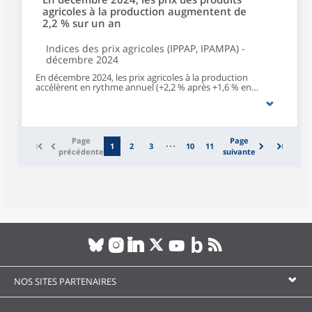
agricoles à la production augmentent de
2,2 % sur un an
Indices des prix agricoles (IPPAP, IPAMPA) -
décembre 2024
En décembre 2024, les prix agricoles à la production
accélèrent en rythme annuel (+2,2 % après +1,6 % en
novembre). Sur un mois, les prix à la production des
produits agricoles non impactés par un caractère saisonnier
– hors fruits et légumes (y compris les pommes de terre),
fleurs coupées et plantes en pots – continuent d’augmenter
(+1,9 %, après +1,8 % en novembre).Les prix d’achat des
Page
Page
moyens de production agricole reculent sur un an pour le
1
2
3
10
11
précédente
suivante
vingtième mois consécutif (‑2,4 % en décembre après ‑3,3 %
en novembre). Ils sont quasi stables sur un mois (‑0,1 %
après une stabilité en novembre).
NOS SITES PARTENAIRES