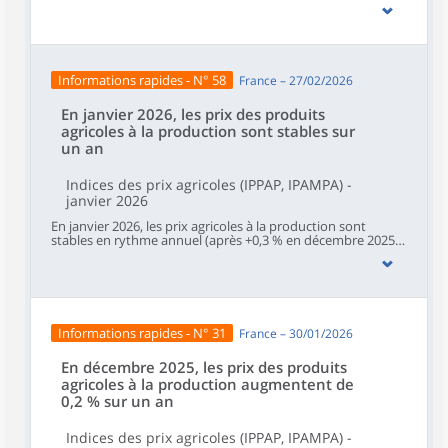
en décembre 2025). Sur un mois, les prix à la production des
produits agricoles non impactés par un caractère saisonnier
– hors fruits et légumes (y compris les pommes de terre) et
produits de l’horticulture – se replient (‑1,0 % après +0,6 %
en janvier et ‑0,8 % en décembre).Sur un an, la baisse des
prix d’achat des moyens de production agricole s’atténue
Informations rapides - N° 58
France – 27/02/2026
(‑0,6 % après ‑1,1 % en janvier). Ils continuent d’augmenter
sur un mois (+0,6 % après +0,5 %).
En janvier 2026, les prix des produits
agricoles à la production sont stables sur
un an
Indices des prix agricoles (IPPAP, IPAMPA) -
janvier 2026
En janvier 2026, les prix agricoles à la production sont
stables en rythme annuel (après +0,3 % en décembre 2025
et +1,8 % en novembre). Sur un mois, les prix à la
production des produits agricoles non impactés par un
caractère saisonnier – hors fruits et légumes (y compris les
pommes de terre) et produits de l’horticulture –
augmentent légèrement (+0,2 % après ‑1,1 % en décembre
et +1,7 % en novembre).Sur un an, les prix d’achat des
Informations rapides - N° 31
France – 30/01/2026
moyens de production agricole continuent de baisser
(‑1,3 % après ‑0,8 %). Ils rebondissent sur un mois (+0,6 %
après ‑1,4 %).
En décembre 2025, les prix des produits
agricoles à la production augmentent de
0,2 % sur un an
Indices des prix agricoles (IPPAP, IPAMPA) -