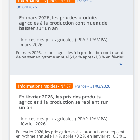
Informations rapides - N° 111
France –
d’achat des moyens de production agricole accélèrent
(+7,3 % après +5,4 % en mars). Ils ralentissent sur un mois
30/04/2026
(+1,2 % après +5,7 %).
En mars 2026, les prix des produits
agricoles à la production continuent de
baisser sur un an
Indices des prix agricoles (IPPAP, IPAMPA) -
mars 2026
En mars 2026, les prix agricoles à la production continuent
de baisser en rythme annuel (‑1,4 % après ‑1,3 % en février
et +0,2 % en janvier). Sur un mois, la baisse des prix à la
production des produits agricoles non impactés par un
caractère saisonnier – hors fruits et légumes (y compris les
pommes de terre) et produits de l’horticulture – s’atténue
(‑0,2 % après ‑0,8 % en février et +0,7 % en janvier).Sur un an,
les prix d’achat des moyens de production agricole
Informations rapides - N° 87
France – 31/03/2026
rebondissent très nettement (+5,2 % après ‑0,8 % en
février). Ils accélèrent sur un mois (+5,6 % après +0,4 %), tirés
par les prix de l’énergie.
En février 2026, les prix des produits
agricoles à la production se replient sur
un an
Indices des prix agricoles (IPPAP, IPAMPA) -
février 2026
En février 2026, les prix agricoles à la production se replient
en rythme annuel (‑1,4 % après +0,2 % en janvier et +0,5 %