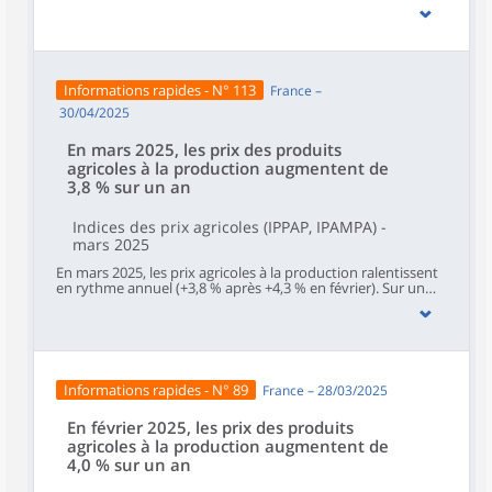
mois, les prix à la production des produits agricoles non
impactés par un caractère saisonnier – hors fruits et
légumes (y compris les pommes de terre), fleurs coupées et
plantes en pots – accélèrent (+0,6 % après +0,2 % en
mars).Les prix d’achat des moyens de production agricole
reculent sur un an pour le vingt-quatrième mois consécutif
Informations rapides - N° 113
France –
(‑1,7 % en avril après ‑1,3 % en mars). Ils baissent sur un
mois (‑0,5 % comme en mars).
30/04/2025
En mars 2025, les prix des produits
agricoles à la production augmentent de
3,8 % sur un an
Indices des prix agricoles (IPPAP, IPAMPA) -
mars 2025
En mars 2025, les prix agricoles à la production ralentissent
en rythme annuel (+3,8 % après +4,3 % en février). Sur un
mois, les prix à la production des produits agricoles non
impactés par un caractère saisonnier – hors fruits et
légumes (y compris les pommes de terre), fleurs coupées et
plantes en pots – ralentissent (+0,2 % après +1,1 % en février
et +0,1 % en janvier).Les prix d’achat des moyens de
production agricole reculent sur un an pour le vingt-
Informations rapides - N° 89
France – 28/03/2025
troisième mois consécutif (‑1,4 % en mars après ‑1,0 % en
février). Ils se replient sur un mois (‑0,5 % après +0,1 %).
En février 2025, les prix des produits
agricoles à la production augmentent de
4,0 % sur un an