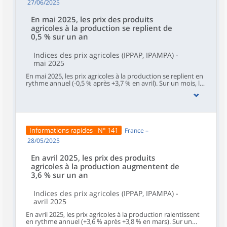
après ‑0,4 %).
27/06/2025
En mai 2025, les prix des produits
agricoles à la production se replient de
0,5 % sur un an
Indices des prix agricoles (IPPAP, IPAMPA) -
mai 2025
En mai 2025, les prix agricoles à la production se replient en
rythme annuel (‑0,5 % après +3,7 % en avril). Sur un mois, les
prix à la production des produits agricoles non impactés par
un caractère saisonnier – hors fruits et légumes (y compris
les pommes de terre), fleurs coupées et plantes en pots – se
replient aussi (‑0,9 % après +0,7 % en avril).Les prix d’achat
des moyens de production agricole reculent sur un an pour
le vingt-cinquième mois consécutif (‑1,4 % en mai après
Informations rapides - N° 141
France –
‑1,7 % en avril). Ils baissent sur un mois (‑0,5 % comme en
avril).
28/05/2025
En avril 2025, les prix des produits
agricoles à la production augmentent de
3,6 % sur un an
Indices des prix agricoles (IPPAP, IPAMPA) -
avril 2025
En avril 2025, les prix agricoles à la production ralentissent
en rythme annuel (+3,6 % après +3,8 % en mars). Sur un