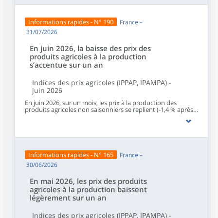
Informations rapides - N° 190
France –
31/07/2026
En juin 2026, la baisse des prix des
produits agricoles à la production
s’accentue sur un an
Indices des prix agricoles (IPPAP, IPAMPA) -
juin 2026
En juin 2026, sur un mois, les prix à la production des
produits agricoles non saisonniers se replient (‑1,4 % après
+0,3 % en mai). En rythme annuel, la baisse des prix
agricoles à la production s’accentue (‑1,3 % après ‑0,3 %),
portée principalement par les vins et les produits des
animaux.La baisse des prix d’achat des moyens de
production agricole s’accentue sur un mois (‑1,4 % après
‑1,0 % en mai). Sur un an, ils ralentissent de nouveau (+4,9 %
Informations rapides - N° 165
France –
après +6,9 % en mai et +7,5 % en avril).
30/06/2026
En mai 2026, les prix des produits
agricoles à la production baissent
légèrement sur un an
Indices des prix agricoles (IPPAP, IPAMPA) -