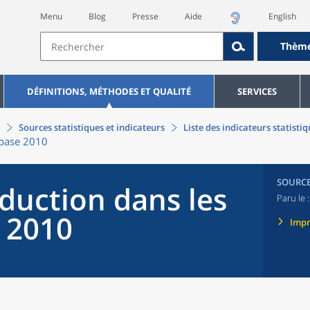
Menu
Blog
Presse
Aide
English
Thèm
DÉFINITIONS, MÉTHODES ET QUALITÉ
SERVICES
Sources statistiques et indicateurs
Liste des indicateurs statisti
 base 2010
SOURC
duction dans les
Paru le 
e 2010
Imp