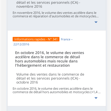
détail et les services personnels (ICA) -
novembre 2016
En novembre 2016, le volume des ventes accélère dans le
commerce et réparation d'automobiles et de motocycles
(+2,3 % après +0,2 % en octobre) et dans les services aux
ménages (+1,8 % après +0,6 %). Il se redresse dans l'
hébergement et restauration (+0,5 % après −0,7 %). Il est
stable dans le commerce de détail hors automobiles et
motocycles .
Informations rapides - N° 341
France –
22/12/2016
En octobre 2016, le volume des ventes
accélère dans le commerce de détail
hors automobiles mais recule dans
l'hébergement et restauration
Volume des ventes dans le commerce de
détail et les services personnels (ICA) -
octobre 2016
En octobre 2016, le volume des ventes accélère dans le
commerce de détail hors automobiles et motocycles (+1,4 %
après +0,3 % en septembre) mais se contracte dans l'
hébergement et restauration (−0,8 % après +0,4 % en
septembre). Il se redresse dans les services aux ménages
(+0,9 %, après −0,8 %) et reste quasi stable dans le
commerce et réparation d'automobiles et de motocycles