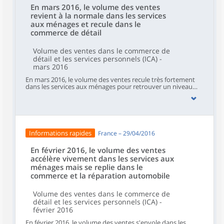
En mars 2016, le volume des ventes
revient à la normale dans les services
aux ménages et recule dans le
commerce de détail
Volume des ventes dans le commerce de
détail et les services personnels (ICA) -
mars 2016
En mars 2016, le volume des ventes recule très fortement
dans les services aux ménages pour retrouver un niveau
proche de celui de janvier après l’envolée exceptionnelle de
février liée à l’ouverture de la billetterie de l’Euro (−10,0 %
après +12,2 % en février). Il se replie dans le commerce de
détail hors automobiles et motocycles (−0,3 %, après +0,4
%). À contrario, il se redresse dans le commerce et
réparation d’automobiles et de motocycles (+0,5 %, après
Informations rapides
France – 29/04/2016
−1,3 %) et augmente de nouveau dans l’hébergement et
restauration (+0,5 % après +1,5 %).
En février 2016, le volume des ventes
accélère vivement dans les services aux
ménages mais se replie dans le
commerce et la réparation automobile
Volume des ventes dans le commerce de
détail et les services personnels (ICA) -
février 2016
En février 2016, le volume des ventes s'envole dans les