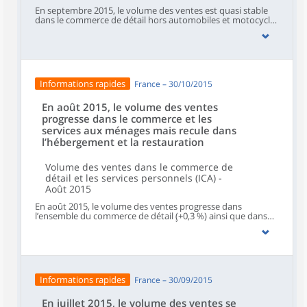
En septembre 2015, le volume des ventes est quasi stable
dans le commerce de détail hors automobiles et motocycles
(–0,1 %) alors qu’il progresse dans le commerce et
réparation d’automobiles et de motocycles (+1,0 %). En
revanche, il recule dans l’hébergement et restauration (–0,8
%) et dans les services aux ménages (–1,3 %).
Informations rapides
France – 30/10/2015
En août 2015, le volume des ventes
progresse dans le commerce et les
services aux ménages mais recule dans
l’hébergement et la restauration
Volume des ventes dans le commerce de
détail et les services personnels (ICA) -
Août 2015
En août 2015, le volume des ventes progresse dans
l’ensemble du commerce de détail (+0,3 %) ainsi que dans
les services aux ménages (+0,7 %). À l’inverse, il recule dans
l’hébergement et la restauration (–0,7 %).
Informations rapides
France – 30/09/2015
En juillet 2015, le volume des ventes se