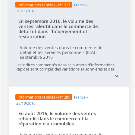
(+0,1 %).
Informations rapides - N° 317
France –
30/11/2016
En septembre 2016, le volume des
ventes ralentit dans le commerce de
détail et dans l'hébergement et
restauration
Volume des ventes dans le commerce de
détail et les services personnels (ICA) -
septembre 2016
Les indices commentés dans ce numéro d'Informations
Rapides sont corrigés des variations saisonnières et des
effets de calendrier (CVS-CJO). Hormis les indices issus de
l'enquête Emagsa, ils sont « en volume » (hors taxes) c'est-
à-dire calculés en éliminant l'impact des variations de prix.
Le commentaire présente les évolutions des sous-secteurs
par contribution décroissante. La contribution d'un sous-
secteur prend en compte son poids et l'ampleur de son
Informations rapides - N° 289
France –
évolution.En septembre 2016, le volume des ventes ralentit
légèrement dans le commerce de détail hors automobiles et
28/10/2016
motocycles (+0,2 % après +0,3 %). Il ralentit aussi dans l'
hébergement-restauration même s'il progresse nettement
En août 2016, le volume des ventes
depuis juin (+0,5 % en moyenne par mois). Il marque le pas
rebondit dans le commerce et la
dans le commerce et réparation d'automobiles et de
réparation d'automobiles
motocycles (+0,1 %) après un fort rebond en août (+3,6 %). Il
diminue de nouveau dans les services aux ménages (−0,5 %
après −1,1 %).
Volume des ventes dans le commerce de