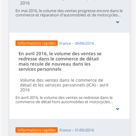
2016
En mai 2016, le volume des ventes progresse encore dans le
commerce et réparation d'automobiles et de motocycles
(+0,7 %, après +0,9 % en avril) et se stabilise quasiment dans
le commerce de détail hors automobiles et motocycles
(+0,1 %, après +0,3 %). À l'inverse, il recule de nouveau, dans
les services aux ménages (-1,1 % après -1,8 %) ainsi que dans
l'hébergement et restauration (-0,4 %, après -1,8 %).
Informations rapides
France – 30/06/2016
En avril 2016, le volume des ventes se
redresse dans le commerce de détail
mais recule de nouveau dans les
services personnels
Volume des ventes dans le commerce de
détail et les services personnels (ICA) - avril
2016
En avril 2016, le volume des ventes se redresse dans le
commerce de détail hors automobiles et motocycles
(+0,3 %, après -0,4 %) et augmente de nouveau dans le
commerce et réparation d'automobiles et de motocycles
(+0,8 %, après +0,5 %). Au contraire, il se replie dans
l'hébergement et restauration (-1,6 %, après +0,4 %) et
continue de baisser dans les services aux ménages (-2,2 %,
après -8,5 %).
Informations rapides
France – 31/05/2016