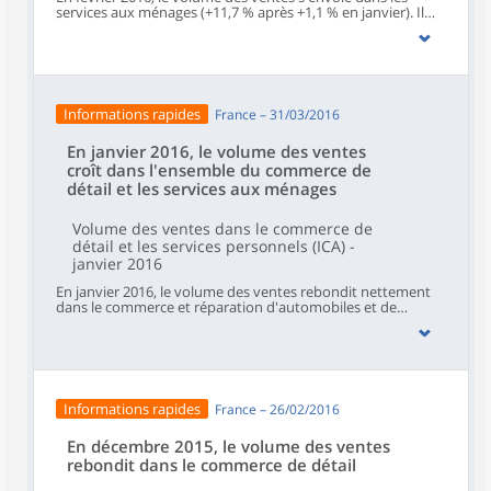
services aux ménages (+11,7 % après +1,1 % en janvier). Il
augmente légèrement dans le commerce de détail hors
automobiles et motocycles (+0,3 %) et de façon plus
soutenue dans l'hébergement et restauration (+1,4 %). A
contrario, il baisse dans le commerce et réparation
d'automobiles et de motocycles (-1,4 %).
Informations rapides
France – 31/03/2016
En janvier 2016, le volume des ventes
croît dans l'ensemble du commerce de
détail et les services aux ménages
Volume des ventes dans le commerce de
détail et les services personnels (ICA) -
janvier 2016
En janvier 2016, le volume des ventes rebondit nettement
dans le commerce et réparation d'automobiles et de
motocycles (+4,6 %). Il progresse de nouveau dans le
commerce de détail hors automobiles et motocycles
(+1,0 %), les services aux ménages (+1,0 %) et, très
légèrement, dans l'hébergement et restauration (+0,2 %).
Informations rapides
France – 26/02/2016
En décembre 2015, le volume des ventes
rebondit dans le commerce de détail