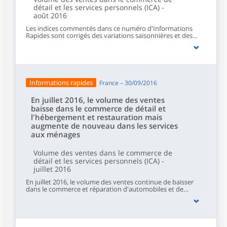
détail et les services personnels (ICA) -
août 2016
Les indices commentés dans ce numéro d'Informations
Rapides sont corrigés des variations saisonnières et des
effets de calendrier (CVS-CJO). Hormis les indices issus de
l'enquête Emagsa, ils sont « en volume » (hors taxes) c'est-
à-dire calculés en éliminant l'impact des variations de prix.
Le commentaire présente les évolutions des sous-secteurs
par contribution décroissante. La contribution d'un sous-
secteur prend en compte son poids et l'ampleur de son
Informations rapides
France – 30/09/2016
évolution.
En juillet 2016, le volume des ventes
baisse dans le commerce de détail et
l'hébergement et restauration mais
augmente de nouveau dans les services
aux ménages
Volume des ventes dans le commerce de
détail et les services personnels (ICA) -
juillet 2016
En juillet 2016, le volume des ventes continue de baisser
dans le commerce et réparation d'automobiles et de
motocycles (-2,6 % après -0,6 %) et le commerce de détail
hors automobiles et motocycles (-0,3 % après -0,2 %). Il se
replie légèrement dans l'hébergement et restauration (-0,3
% après +0,4 %). À l'inverse, le volume des ventes augmente
de nouveau dans les services aux ménages (+0,7 % après