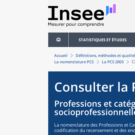
STATISTIQUES ET ÉTUDES
Accueil
Définitions, méthodes et qualité
C
La nomenclature PCS
La PCS 2003
Consulter la
Professions et caté
socioprofessionnell
La nomenclature des Professions et Cat
codification du recensement et des enq