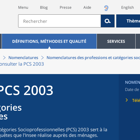
Menu
Blog
Presse
Aide
English
Thèm
DÉFINITIONS, MÉTHODES ET QUALITÉ
SERVICES
Nomenclatures
Nomenclatures des professions et catégories soc
onsulter la PCS 2003
NOMEN
 PCS 2003
Date de 
Tél
gories
es
égories Socioprofessionnelles (PCS) 2003 sert à la
uêtes que l’Insee réalise auprès des ménages.