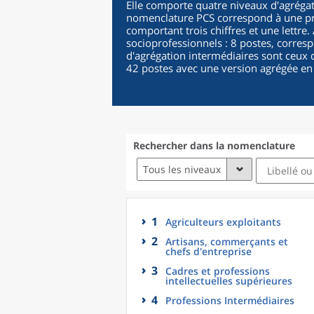
Elle comporte quatre niveaux d'agrégat
nomenclature PCS correspond à une pro
comportant trois chiffres et une lettre
socioprofessionnels : 8 postes, corres
d'agrégation intermédiaires sont ceux d
42 postes avec une version agrégée en
Rechercher dans la nomenclature
Tous les niveaux
1
Agriculteurs exploitants
2
Artisans, commerçants et
chefs d'entreprise
3
Cadres et professions
intellectuelles supérieures
4
Professions Intermédiaires