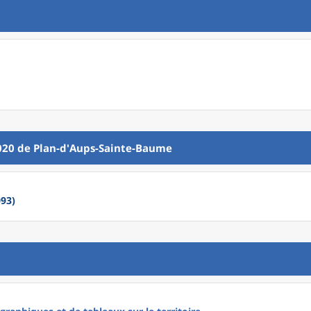
020
de
Plan-d'Aups-Sainte-Baume
93)