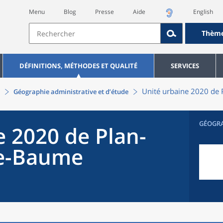
Menu
Blog
Presse
Aide
English
Thèm
DÉFINITIONS, MÉTHODES ET QUALITÉ
SERVICES
Unité urbaine 2020
de
Géographie administrative et d’étude
GÉOGR
e 2020
de
Plan-
te-Baume