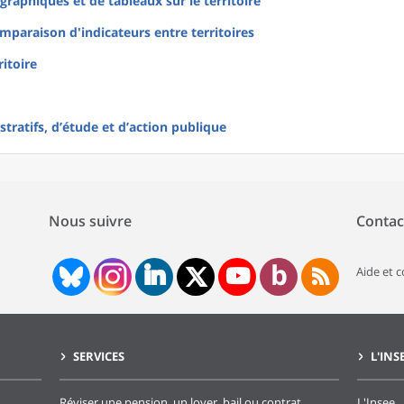
raphiques et de tableaux sur le territoire
mparaison d'indicateurs entre territoires
ritoire
tratifs, d’étude et d’action publique
Nous suivre
Contac
Aide et 
SERVICES
L'INS
Réviser une pension, un loyer, bail ou contrat
L'Insee