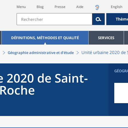
Menu
Blog
Presse
Aide
English
Thèm
DÉFINITIONS, MÉTHODES ET QUALITÉ
SERVICES
Unité urbaine 2020
de
Géographie administrative et d’étude
GÉOGR
e 2020
de
Saint-
-Roche