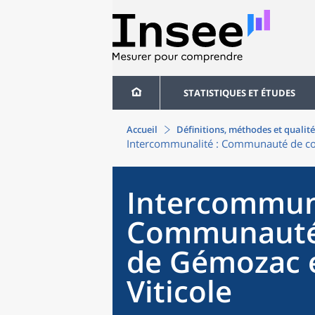
STATISTIQUES ET ÉTUDES
Accueil
Définitions, méthodes et qualité
Intercommunalité
: Communauté de com
Intercommun
Communauté
de Gémozac e
Viticole