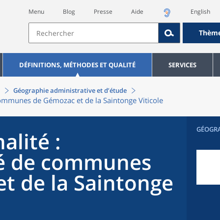
Menu
Blog
Presse
Aide
English
Thèm
DÉFINITIONS, MÉTHODES ET QUALITÉ
SERVICES
Géographie administrative et d’étude
munes de Gémozac et de la Saintonge Viticole
GÉOGR
alité
:
 de communes
t de la Saintonge