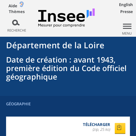
English
Aide
Thèmes
Presse
RECHERCHE
MENU
Département
de la
Loire
Date de création
: avant 1943,
première édition du Code officiel
géographique
GÉOGRAPHIE
TÉLÉCHARGER
(zip, 25 ko)