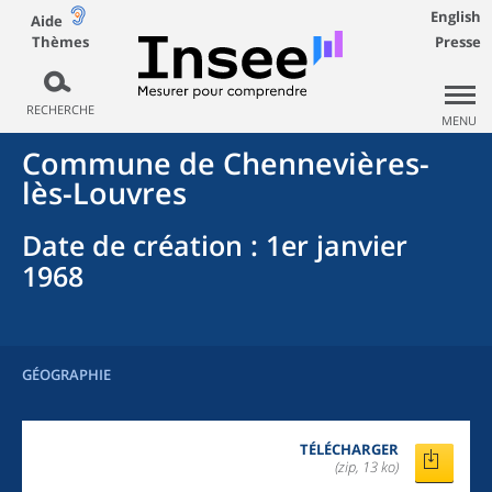
English
Aide
Thèmes
Presse
RECHERCHE
MENU
Commune
de
Chennevières-
lès-Louvres
Date de création
: 1er janvier
1968
GÉOGRAPHIE
TÉLÉCHARGER
(zip, 13 ko)