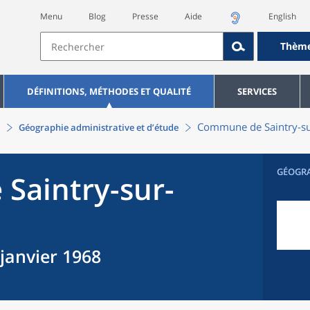
Menu
Blog
Presse
Aide
English
Thèm
DÉFINITIONS, MÉTHODES ET QUALITÉ
SERVICES
Commune
de
Saintry-s
Géographie administrative et d’étude
GÉOGR
e
Saintry-sur-
 janvier 1968