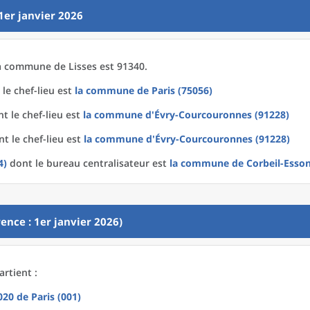
1er janvier 2026
a
commune
de
Lisses est 91340.
le chef-lieu est
la commune
de
Paris (75056)
t le chef-lieu est
la commune
d'
Évry-Courcouronnes (91228)
t le chef-lieu est
la commune
d'
Évry-Courcouronnes (91228)
4)
dont le bureau centralisateur est
la commune
de
Corbeil-Esso
ence : 1er janvier 2026)
artient :
2020
de
Paris (001)