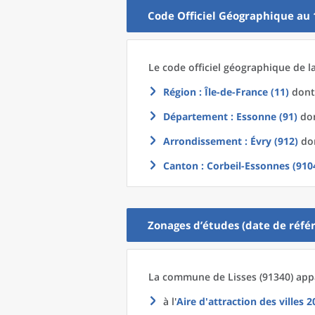
Code Officiel Géographique au 
Le code officiel géographique
de l
Région
: Île-de-France (11)
dont 
Département
: Essonne (91)
don
Arrondissement
: Évry (912)
don
Canton
: Corbeil-Essonnes (910
Zonages d’études (date de référ
La commune
de
Lisses (91340) app
à l'
Aire d'attraction des villes 