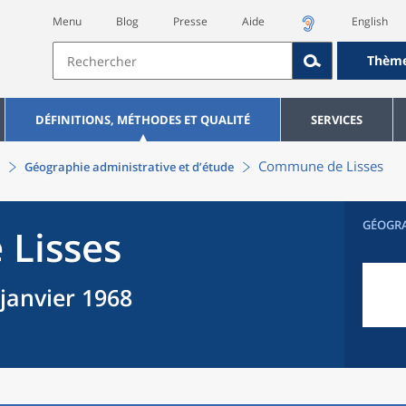
Menu
Blog
Presse
Aide
English
Thèm
DÉFINITIONS, MÉTHODES ET QUALITÉ
SERVICES
Commune
de
Lisses
Géographie administrative et d’étude
GÉOGR
e
Lisses
 janvier 1968